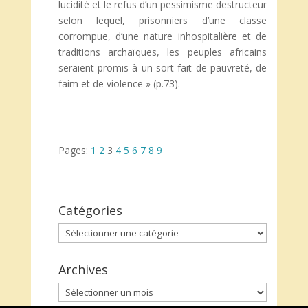
lucidité et le refus d’un pessimisme destructeur
selon lequel, prisonniers d’une classe
corrompue, d’une nature inhospitalière et de
traditions archaïques, les peuples africains
seraient promis à un sort fait de pauvreté, de
faim et de violence » (p.73).
Pages:
1
2
3
4
5
6
7
8
9
Catégories
Catégories
Archives
Archives