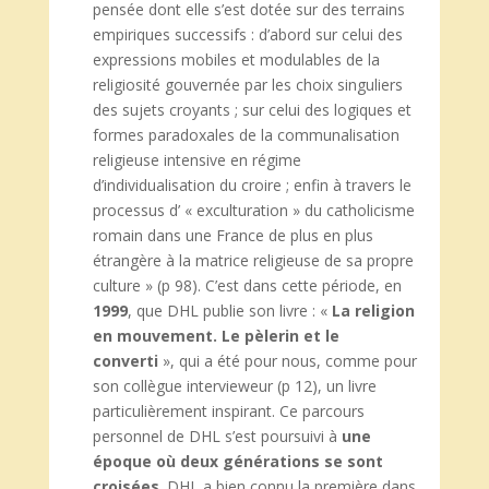
pensée dont elle s’est dotée sur des terrains
empiriques successifs : d’abord sur celui des
expressions mobiles et modulables de la
religiosité gouvernée par les choix singuliers
des sujets croyants ; sur celui des logiques et
formes paradoxales de la communalisation
religieuse intensive en régime
d’individualisation du croire ; enfin à travers le
processus d’ « exculturation » du catholicisme
romain dans une France de plus en plus
étrangère à la matrice religieuse de sa propre
culture » (p 98). C’est dans cette période, en
1999
, que DHL publie son livre : «
La religion
en mouvement. Le pèlerin et le
converti
», qui a été pour nous, comme pour
son collègue intervieweur (p 12), un livre
particulièrement inspirant. Ce parcours
personnel de DHL s’est poursuivi à
une
époque où deux générations se sont
croisées
. DHL a bien connu la première dans