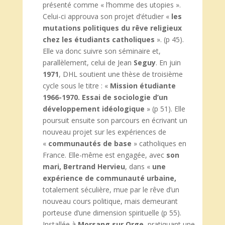
présenté comme « l’homme des utopies ».
Celui-ci approuva son projet d’étudier «
les
mutations politiques du rêve religieux
chez les étudiants catholiques
». (p 45).
Elle va donc suivre son séminaire et,
parallèlement, celui de Jean
Seguy
. En juin
1971
, DHL soutient une thèse de troisième
cycle sous le titre : «
Mission étudiante
1966-1970. Essai de sociologie d’un
développement idéologique
» (p 51). Elle
poursuit ensuite son parcours en écrivant un
nouveau projet sur les expériences de
«
communautés de base
» catholiques en
France. Elle-même est engagée, avec
son
mari, Bertrand Hervieu
, dans «
une
expérience de communauté urbaine,
totalement séculière, mue par le rêve d’un
nouveau cours politique, mais demeurant
porteuse d’une dimension spirituelle (p 55).
Installée à
Morsang sur Orge
, pratiquant une