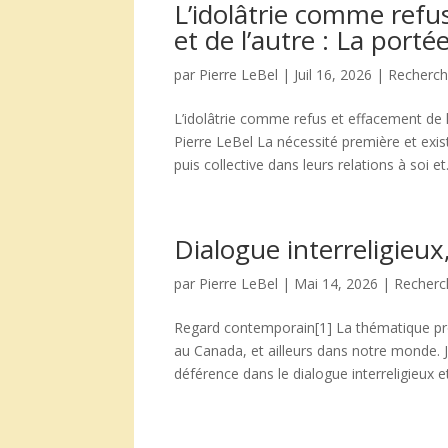
L’idolâtrie comme refu
et de l’autre : La port
par
Pierre LeBel
|
Juil 16, 2026
|
Recherch
L’idolâtrie comme refus et effacement de l
Pierre LeBel La nécessité première et exist
puis collective dans leurs relations à soi et.
Dialogue interreligieux, 
par
Pierre LeBel
|
Mai 14, 2026
|
Recherc
Regard contemporain[1] La thématique prop
au Canada, et ailleurs dans notre monde. J
déférence dans le dialogue interreligieux et