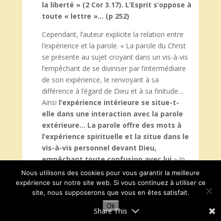
la liberté » (2 Cor 3.17). L’Esprit s’oppose à
toute « lettre »… (p 252)
Cependant, l’auteur explicite la relation entre
l’expérience et la parole. « La parole du Christ
se présente au sujet croyant dans un vis-à-vis
l’empêchant de se diviniser par l’intermédiaire
de son expérience, le renvoyant à sa
différence à l’égard de Dieu et à sa finitude…
Ainsi
l’expérience intérieure se situe-t-
elle dans une interaction avec la parole
extérieure… La parole offre des mots à
l’expérience spirituelle et la situe dans le
vis-à-vis personnel devant Dieu,
empêchant toute confusion avec lui
» (p
252-253).
Nous utilisons des cookies pour vous garantir la meilleure
expérience sur notre site web. Si vous continuez à utiliser ce
site, nous supposerons que vous en êtes satisfait.
Ok
Commentaire
Share This