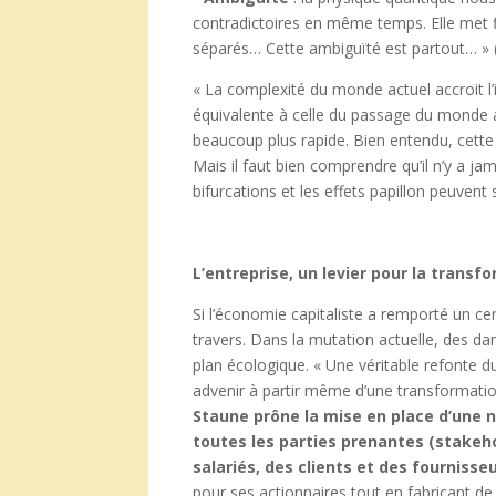
contradictoires en même temps. Elle met f
séparés… Cette ambiguïté est partout… » (
« La complexité du monde actuel accroit l
équivalente à celle du passage du monde a
beaucoup plus rapide. Bien entendu, cette
Mais il faut bien comprendre qu’il n’y a ja
bifurcations et les effets papillon peuven
L’entreprise, un levier pour la tran
Si l’économie capitaliste a remporté un cer
travers. Dans la mutation actuelle, des da
plan écologique. « Une véritable refonte 
advenir à partir même d’une transformatio
Staune prône la mise en place d’une n
toutes les parties prenantes (stakeho
salariés, des clients et des fournisse
pour ses actionnaires tout en fabricant de 