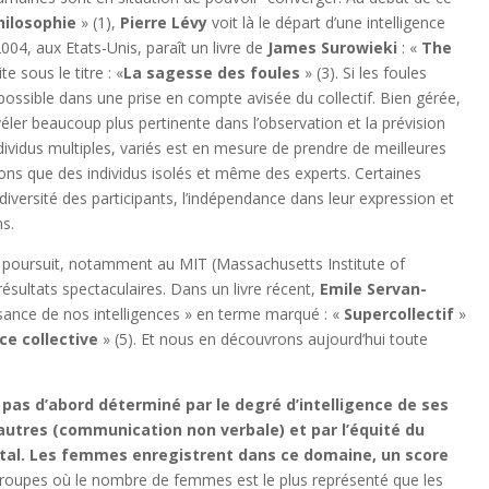
hilosophie
» (1),
Pierre Lévy
voit là le départ d’une intelligence
004, aux Etats-Unis, paraît un livre de
James Surowieki
: «
The
ite sous le titre : «
La sagesse
des foules
» (3). Si les foules
 possible dans une prise en compte avisée du collectif. Bien gérée,
véler beaucoup plus pertinente dans l’observation et la prévision
dividus multiples, variés est en mesure de prendre de meilleures
tions que des individus isolés et même des experts. Certaines
iversité des participants, l’indépendance dans leur expression et
ns.
 se poursuit, notamment au MIT (Massachusetts Institute of
résultats spectaculaires. Dans un livre récent,
Emile
Servan-
sance de nos intelligences » en terme marqué : «
Supercollectif
»
nce collective
» (5). Et nous en découvrons aujourd’hui toute
t pas d’abord déterminé par le degré d’intelligence de ses
autres (communication non verbale) et par l’équité du
pital. Les femmes enregistrent dans ce domaine, un score
 groupes où le nombre de femmes est le plus représenté que les