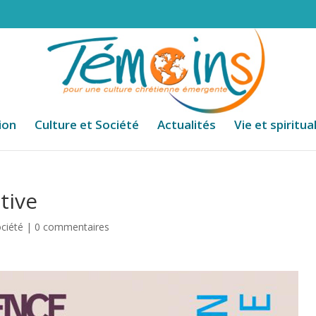
ion
Culture et Société
Actualités
Vie et spiritua
ctive
ociété
|
0 commentaires