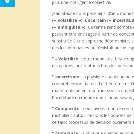
plus une intelligence collective.
Jean Staune nous parle ainsi d’un « monde
(« volatilité »), uncertain (« incerti
(« ambiguité »).
Ce terme rend compte d’
peuvent être envisagés à partir de concepts
substituée à une approche déterministe, 
des lois immuables où n’existait aucun espa
° «
Volatilité
: notre monde est beaucoup p
disruptions, aux ruptures brutales que cons
° I
ncertitude
: la physique quantique nous
compréhension du réel. Le théorème de Göd
mathématique en montrant son incomplét
l’incertitude du monde que si nous avions 
°
Complexité
: nous avons montré comme
multiplient autour de nous les boucles de
certains processus de décision purement e
°
Ambiguïté
: la physique quantique nou