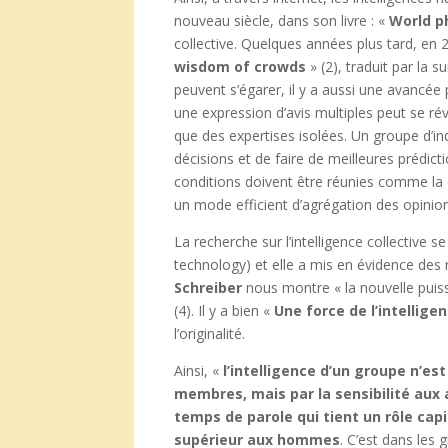
nouveau siècle, dans son livre : «
World p
collective. Quelques années plus tard, en 2
wisdom of crowds
» (2), traduit par la su
peuvent s’égarer, il y a aussi une avancée
une expression d’avis multiples peut se ré
que des expertises isolées. Un groupe d’in
décisions et de faire de meilleures prédic
conditions doivent être réunies comme la d
un mode efficient d’agrégation des opinio
La recherche sur l’intelligence collective
technology) et elle a mis en évidence des 
Schreiber
nous montre « la nouvelle puis
(4). Il y a bien «
Une force de l’intellige
l’originalité.
Ainsi, «
l’intelligence d’un groupe n’es
membres, mais par la sensibilité aux 
temps de parole qui tient un rôle ca
supérieur aux hommes
. C’est dans les