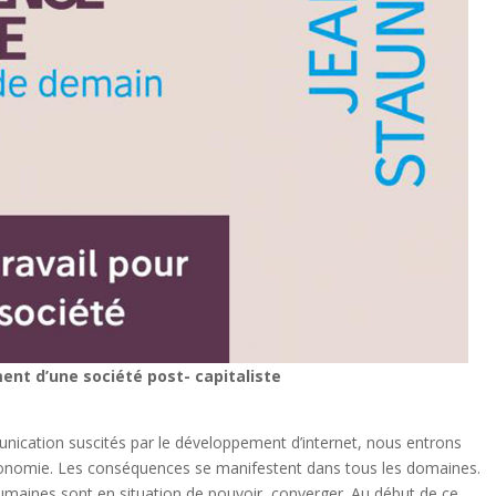
ent d’une société post- capitaliste
cation suscités par le développement d’internet, nous entrons
économie. Les conséquences se manifestent dans tous les domaines.
es humaines sont en situation de pouvoir converger. Au début de ce