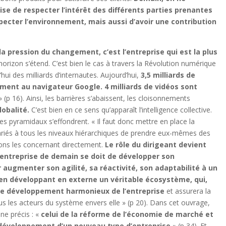
e de respecter l’intérêt des différents parties prenantes
pecter l’environnement, mais aussi d’avoir une contribution
la pression du changement, c’est l’entreprise qui est la plus
l’horizon s’étend. C’est bien le cas à travers la Révolution numérique
’hui des milliards d’internautes. Aujourd’hui,
3,5 milliards de
ent au navigateur Google. 4 milliards de vidéos sont
» (p 16). Ainsi, les barrières s’abaissent, les cloisonnements
lobalité.
C’est bien en ce sens qu’apparaît l’intelligence collective.
pyramidaux s’effondrent. « Il faut donc mettre en place la
alariés à tous les niveaux hiérarchiques de prendre eux-mêmes des
ions les concernant directement.
Le rôle du dirigeant devient
’entreprise de demain se doit de développer son
r augmenter son agilité, sa réactivité, son adaptabilité à un
en développant en externe un véritable écosystème, qui,
le
développement
harmonieux de l’entreprise
et assurera la
ous les acteurs du système envers elle » (p 20). Dans cet ouvrage,
ne précis : «
celui de la réforme de l’économie de marché et
u développement d’un nouveau type d’entreprise
» (p 34). Et,