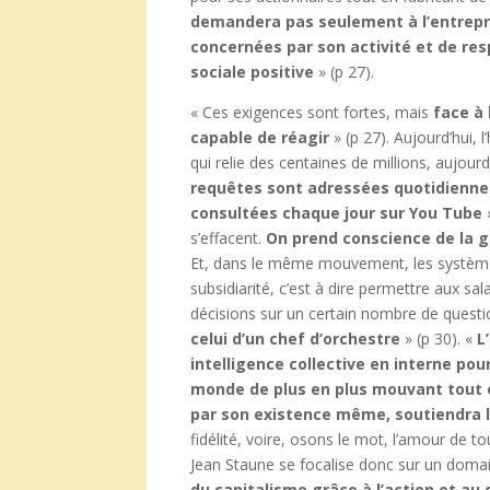
demandera pas seulement à l’entrepris
concernées par son activité et de res
sociale positive
» (p 27).
« Ces exigences sont fortes, mais
face à 
capable
de réagir
» (p 27). Aujourd’hui, 
qui relie des centaines de millions, aujourd
requêtes sont adressées quotidiennem
consultées chaque jour sur You Tube
s’effacent.
On prend conscience de la g
Et, dans le même mouvement, les systèmes 
subsidiarité, c’est à dire permettre aux s
décisions sur un certain nombre de quest
celui d’un chef d’orchestre
» (p 30). «
L
intelligence collective en interne pou
monde de plus en plus mouvant tout 
par son existence même, soutiendra
fidélité, voire, osons le mot, l’amour de t
Jean Staune se focalise donc sur un domai
du capitalisme grâce à l’action et a