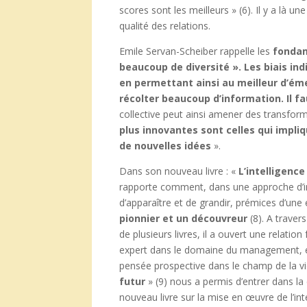
scores sont les meilleurs » (6). Il y a là u
qualité des relations.
Emile Servan-Scheiber rappelle les
fondam
beaucoup de diversité ». Les biais in
en permettant ainsi au meilleur d’émer
récolter beaucoup d’information. Il f
collective peut ainsi amener des transform
plus innovantes sont celles qui impliq
de nouvelles idées
».
Dans son nouveau livre : «
L’intelligenc
rapporte comment, dans une approche d’inte
d’apparaître et de grandir, prémices d’une
pionnier et un découvreur
(8). A travers
de plusieurs livres, il a ouvert une relatio
expert dans le domaine du management, et 
pensée prospective dans le champ de la vi
futur
» (9) nous a permis d’entrer dans l
nouveau livre sur la mise en œuvre de l’int