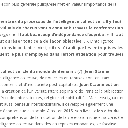
ne leçon plus générale puisqu’elle met en valeur l’importance de la
entaux du processus de l’intelligence collective.
«
Il y faut
dividuels de chacun vont s’annuler à travers la confrontation
ger. « Il faut beaucoup d’indépendance d’esprit ». « Il faut
aut agréger tout cela de façon objective
… ». L’intelligence
ations importantes. Ainsi, «
il est établi que les entreprises les
uent le plus d’employés dans l’effort d’idéation pour trouver
e collective, clé du monde de demain
» (7),
Jean Staune
lligence collective, de nouvelles entreprises sont en train
 économie et d’une société post-capitaliste.
Jean Staune est un
 la création de l’Université interdisciplinaire de Paris et la publication
n féconde entre sciences, religions et spiritualités. Mais enseignant et
aussi penseur interdisciplinaire, il développe également une
e économique et sociale. Ainsi, en
2015
, son livre : «
les clés du
a compréhension de la mutation de la vie économique et sociale. Ce
elligence collective dans des entreprises innovantes, se focalise