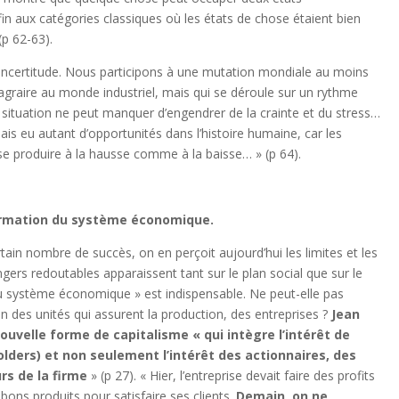
in aux catégories classiques où les états de chose étaient bien
p 62-63).
’incertitude. Nous participons à une mutation mondiale au moins
graire au monde industriel, mais qui se déroule sur un rythme
 situation ne peut manquer d’engendrer de la crainte et du stress…
mais eu autant d’opportunités dans l’histoire humaine, car les
t se produire à la hausse comme à la baisse… » (p 64).
sformation du système économique.
tain nombre de succès, on en perçoit aujourd’hui les limites et les
ngers redoutables apparaissent tant sur le plan social que sur le
du système économique » est indispensable. Ne peut-elle pas
n des unités qui assurent la production, des entreprises ?
Jean
ouvelle forme de capitalisme « qui intègre l’intérêt de
lders) et non seulement l’intérêt des actionnaires, des
urs de la firme
» (p 27). « Hier, l’entreprise devait faire des profits
bons produits pour satisfaire ses clients.
Demain, on ne