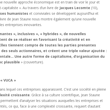
ne nouvelle approche économique est en train de voir le jour et
-capitaliste ». Au travers d’un livre de
Jacques Lecomte
(10),
ises humanistes
et conviviales se développent aujourd’hui et
 livre de Jean Staune nous montre également qu’une nouvelle
des entreprises innovantes.
nantes », inclusives », « hybrides », de nouvelles
tent de se réaliser en favorisant la créativité et en
. Elles tiennent compte de toutes les parties prenantes
 des seuls actionnaires, et créent une triple valeur ajoutée :
tale… Une autre forme de capitalisme, d’organisation du
nc plausible
» (couverture).
 « VUCA »
ns lequel ces entreprises apparaissent. C’est une société en pleine
exité croissante
. Grâce à sa culture scientifique, Jean Staune
ermettent d’analyser les situations auxquelles les entreprises et
s, ce qui, face à une complexité croissante, requiert d’autant