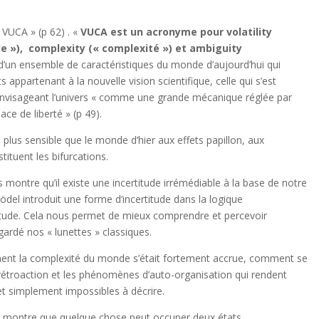
 VUCA » (p 62) . «
VUCA est un acronyme pour volatility
tude »), complexity (« complexité ») et ambiguity
un ensemble de caractéristiques du monde d’aujourd’hui qui
 appartenant à la nouvelle vision scientifique, celle qui s’est
envisageant l’univers « comme une grande mécanique réglée par
ce de liberté » (p 49).
lus sensible que le monde d’hier aux effets papillon, aux
tituent les bifurcations.
 montre qu’il existe une incertitude irrémédiable à la base de notre
el introduit une forme d’incertitude dans la logique
ude. Cela nous permet de mieux comprendre et percevoir
gardé nos « lunettes » classiques.
nt la complexité du monde s’était fortement accrue, comment se
 rétroaction et les phénomènes d’auto-organisation qui rendent
t simplement impossibles à décrire.
s montre que quelque chose peut occuper deux états