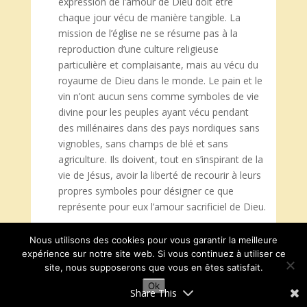
expression de l’amour de Dieu doit être
chaque jour vécu de manière tangible. La
mission de l’église ne se résume pas à la
reproduction d’une culture religieuse
particulière et complaisante, mais au vécu du
royaume de Dieu dans le monde. Le pain et le
vin n’ont aucun sens comme symboles de vie
divine pour les peuples ayant vécu pendant
des millénaires dans des pays nordiques sans
vignobles, sans champs de blé et sans
agriculture. Ils doivent, tout en s’inspirant de la
vie de Jésus, avoir la liberté de recourir à leurs
propres symboles pour désigner ce que
représente pour eux l’amour sacrificiel de Dieu.
Pour le jésuite, Juan Carlos Scannone, « la
Nous utilisons des cookies pour vous garantir la meilleure
réforme de l’Église selon l’Évangile […] vise à
expérience sur notre site web. Si vous continuez à utiliser ce
ce que l’Église renonce à son autoréférentialité
site, nous supposerons que vous en êtes satisfait.
et s’éloigne kénotiquement d’elle-même pour
Ok
Share This
la mission que lui a confiée le Christ. Elle est le