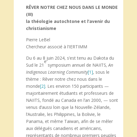
RÊVER NOTRE CHEZ NOUS DANS LE MONDE
(III)
la théologie autochtone et l’avenir du
christianisme
Pierre LeBel
Chercheur associé à l’IERTIMM
Du 6 au 8 juin 2024, s’est tenu au Dakota du
e
Sud le 21
symposium annuel de NAIITS
, An
Indigenous Learning Community
[1]
, sous le
thème : Rêver notre chez nous dans le
monde
[2]
. Les environ 150 participants —
majoritairement étudiants et professeurs de
NAIITS, fondé au Canada en l’an 2000, — sont
venus d’aussi loin que la Nouvelle-Zélande,
l’Australie, les Philippines, la Bolivie, le
Panama, et même Taiwan, afin de se mêler
aux délégués canadiens et américains,
représentants de nombreux premiers peuples