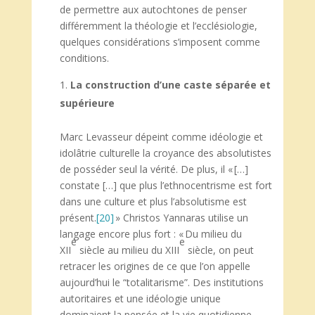
de permettre aux autochtones de penser
différemment la théologie et l’ecclésiologie,
quelques considérations s’imposent comme
conditions.
La construction d’une caste séparée et
supérieure
Marc Levasseur dépeint comme idéologie et
idolâtrie culturelle la croyance des absolutistes
de posséder seul la vérité. De plus, il « […]
constate […] que plus l’ethnocentrisme est fort
dans une culture et plus l’absolutisme est
présent.
[20]
» Christos Yannaras utilise un
langage encore plus fort : « Du milieu du
e
e
XII
siècle au milieu du XIII
siècle, on peut
retracer les origines de ce que l’on appelle
aujourd’hui le “totalitarisme”. Des institutions
autoritaires et une idéologie unique
dominaient la pensée et la vie quotidienne