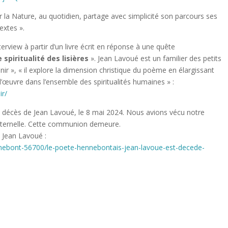
ar la Nature, au quotidien, partage avec simplicité son parcours ses
extes ».
erview à partir d’un livre écrit en réponse à une quête
 spiritualité des lisières
». Jean Lavoué est un familier des petits
r », « il explore la dimension christique du poème en élargissant
’œuvre dans l’ensemble des spiritualités humaines » :
ir/
décès de Jean Lavoué, le 8 mai 2024. Nous avions vécu notre
raternelle. Cette communion demeure.
 Jean Lavoué :
nnebont-56700/le-poete-hennebontais-jean-lavoue-est-decede-