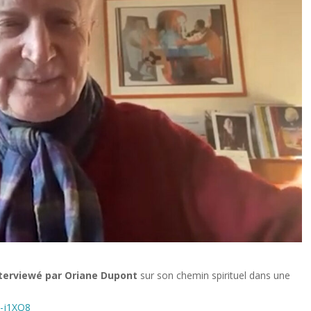
nterviewé par Oriane Dupont
sur son chemin spirituel dans une
7-j1XQ8