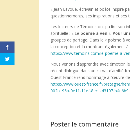
« Jean Lavoué, écrivain et poète inspiré p
questionnements, ses inspirations et ses t
Les lecteurs de Témoins ont pu lire son int
spirituelle : « Le
poème à venir. Pour une
groupes de partage. Dans le « poème à veni
la conception et la montrant également à l
https://www.temoins.com/le-poeme-a-ven
Nous venons d’apprendre avec émotion le 
récent dialogue dans un climat d’amitié f
Ouest France rend hommage à l’œuvre de
https://www.ouest-france.fr/bretagne/he
002b196a-0e11-11ef-8ec1-43107fb4d6b9
Poster le commentaire