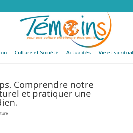
ion
Culture et Société
Actualités
Vie et spiritua
mps. Comprendre notre
urel et pratiquer une
dien.
lture