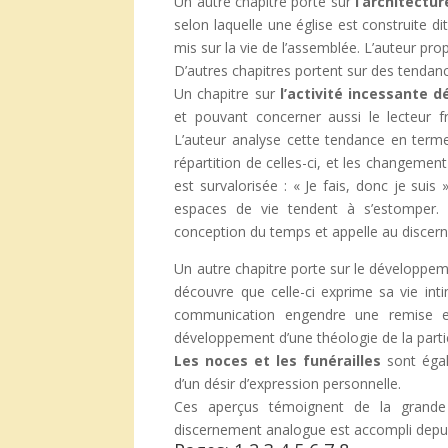
Un autre chapitre porte sur
l’architectu
selon laquelle une église est construite dit
mis sur la vie de l’assemblée. L’auteur pro
D’autres chapitres portent sur des tendanc
Un chapitre sur
l’activité incessante 
et pouvant concerner aussi le lecteur fra
L’auteur analyse cette tendance en terme
répartition de celles-ci, et les changement
est survalorisée : « Je fais, donc je suis 
espaces de vie tendent à s’estomper. E
conception du temps et appelle au discer
Un autre chapitre porte sur le développem
découvre que celle-ci exprime sa vie in
communication engendre une remise en 
développement d’une théologie de la parti
Les noces et les funérailles
sont égal
d’un désir d’expression personnelle.
Ces aperçus témoignent de la grande 
discernement analogue est accompli depuis