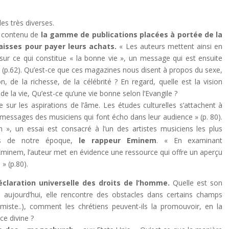
les très diverses.
le contenu de
la gamme de publications placées à portée de la
isses pour payer leurs achats.
« Les auteurs mettent ainsi en
ur ce qui constitue « la bonne vie », un message qui est ensuite
 » (p.62). Qu’est-ce que ces magazines nous disent à propos du sexe,
n, de la richesse, de la célébrité ? En regard, quelle est la vision
de la vie, Qu’est-ce qu’une vie bonne selon l’Evangile ?
sur les aspirations de l’âme. Les études culturelles s’attachent à
 messages des musiciens qui font écho dans leur audience » (p. 80).
n », un essai est consacré à l’un des artistes musiciens les plus
sés de notre époque,
le rappeur Eminem
. « En examinant
Eminem, l’auteur met en évidence une ressource qui offre un aperçu
 » (p.80).
éclaration universelle des droits de l’homme.
Quelle est son
i aujourd’hui, elle rencontre des obstacles dans certains champs
lamiste..), comment les chrétiens peuvent-ils la promouvoir, en la
ce divine ?