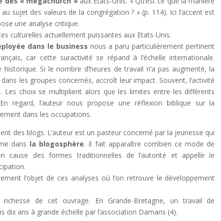
re des « megachurch »
aux Etats-Unis. « Qu’est ce que la manière
 au sujet des valeurs de la congrégation ? » (p. 114). Ici l’accent est
pose une analyse critique.
es culturelles actuellement puissantes aux Etats-Unis.
déployée dans le business
nous a paru particulièrement pertinent
nçais, car cette suractivité se répand à l’échelle internationale.
 historique. Si le nombre d’heures de travail n’a pas augmenté, la
 dans les groupes concernés, accroît leur impact. Souvent, l’activité
». Les choix se multiplient alors que les limites entre les différents
n regard, l’auteur nous propose une réflexion biblique sur la
nement dans les occupations.
ent des blogs. L’auteur est un pasteur concerné par la jeunesse qui
time dans
la blogosphère
. Il fait apparaître combien ce mode de
cause des formes traditionnelles de l’autorité et appelle le
cipation.
ement l’objet de ces analyses où l’on retrouve le développement
richesse de cet ouvrage. En Grande-Bretagne, un travail de
 dix ans à grande échelle par l’association Damaris (4).