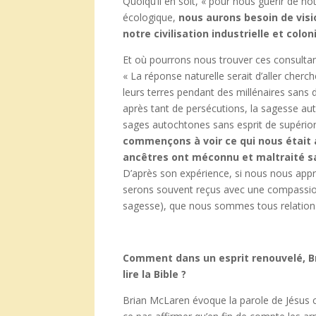
Quoiqu’il en soit, « pour nous guérir de n
écologique,
nous aurons besoin de visi
notre civilisation industrielle et colo
Et où pourrons nous trouver ces consultan
« La réponse naturelle serait d’aller cher
leurs terres pendant des millénaires sans
après tant de persécutions, la sagesse a
sages autochtones sans esprit de supérior
commençons à voir ce qui nous était a
ancêtres ont méconnu et maltraité 
D’après son expérience, si nous nous app
serons souvent reçus avec une compassion 
sagesse), que nous sommes tous relations e
Comment dans un esprit renouvelé, B
lire la Bible ?
Brian McLaren évoque la parole de Jésus