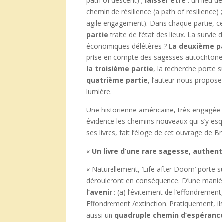
path of descent) ;
laisser être
: un lieu d
chemin de résilience (a path of resilience) 
agile engagement). Dans chaque partie, cer
partie
traite de l’état des lieux. La survie
économiques délétères ?
La deuxième p
prise en compte des sagesses autochtones
la troisième partie
, la recherche porte 
quatrième partie
, l’auteur nous propose
lumière.
Une historienne américaine, très engagée 
évidence les chemins nouveaux qui s’y es
ses livres, fait l’éloge de cet ouvrage de B
«
Un livre d’une rare sagesse, authe
« Naturellement, ‘Life after Doom’ porte s
dérouleront en conséquence. D’une manière
l’avenir
: (a) l’évitement de l’effondremen
Effondrement /extinction. Pratiquement, il
aussi un
quadruple chemin d’espéranc