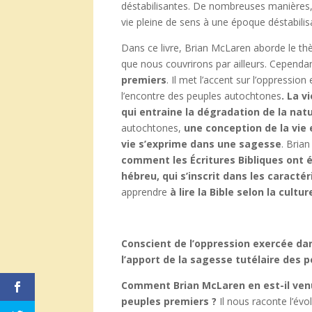
déstabilisantes. De nombreuses manières, 
vie pleine de sens à une époque déstabilisa
Dans ce livre, Brian McLaren aborde le t
que nous couvrirons par ailleurs. Cependa
premiers
. Il met l’accent sur l’oppressi
l’encontre des peuples autochtones
. La v
qui entraine la dégradation de la natu
autochtones,
une conception de la vie 
vie s’exprime dans une sagesse
. Bria
comment les Écritures Bibliques ont é
hébreu, qui s’inscrit dans les caracté
apprendre
à lire la Bible selon la cult
Conscient de l’oppression exercée dan
l’apport de la sagesse tutélaire des 
Comment Brian McLaren en est-il ven
peuples premiers ?
Il nous raconte l’évo