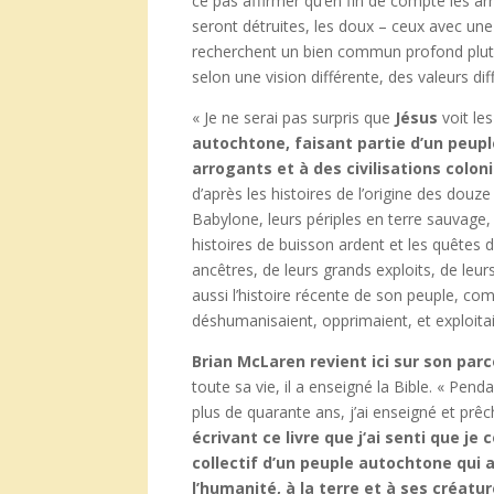
ce pas affirmer qu’en fin de compte les arr
seront détruites, les doux – ceux avec un
recherchent un bien commun profond plutôt 
selon une vision différente, des valeurs diff
« Je ne serai pas surpris que
Jésus
voit le
autochtone, faisant partie d’un peupl
arrogants et à des civilisations colo
d’après les histoires de l’origine des douze
Babylone, leurs périples en terre sauvage, e
histoires de buisson ardent et les quêtes d
ancêtres, de leurs grands exploits, de leur
aussi l’histoire récente de son peuple, c
déshumanisaient, opprimaient, et exploitai
Brian McLaren revient ici sur son par
toute sa vie, il a enseigné la Bible. « Pend
plus de quarante ans, j’ai enseigné et prêc
écrivant ce livre que j‘ai senti que je
collectif d’un peuple autochtone qui a
l’humanité, à la terre et à ses créatu