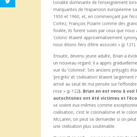
tonalité dominante de l’enseignement lorsqu’
marquantes de l’expansion européenne sans
1950 et 1960, et, en commençant par l’éc
Cortez, François Pizarre comme des grand
foulée, ils furent suivis par ceux que nous 
‘colons’ étaient approximativement synonyme
nous étions fiers d’être associés » (p 121).
Ensuite, devenu jeune adulte, Brian a évol
un nouveau regard. Il a appris graduellem
vue du ‘colonisé’. Ses anciens préjugés é
‘progrès’ et ‘civilisation’ étaient largem
arrivé au seuil de ma pensée sur l’effondr
rose » (p 122
). Brian en est venu à voir
autochtones ont été victimes et l’éco
se voient eux-mêmes comme exceptionnels 
civilisation, c’est le colonialisme et le col
McLaren, on peut se demander si on peut tro
une civilisation plus soutenable.