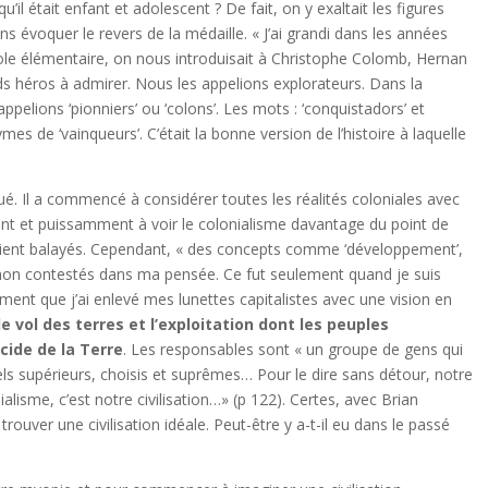
il était enfant et adolescent ? De fait, on y exaltait les figures
 évoquer le revers de la médaille. « J’ai grandi dans les années
ole élémentaire, on nous introduisait à Christophe Colomb, Hernan
s héros à admirer. Nous les appelions explorateurs. Dans la
appelions ‘pionniers’ ou ‘colons’. Les mots : ‘conquistadors’ et
s de ‘vainqueurs’. C’était la bonne version de l’histoire à laquelle
ué. Il a commencé à considérer toutes les réalités coloniales avec
ent et puissamment à voir le colonialisme davantage du point de
taient balayés. Cependant, « des concepts comme ‘développement’,
ent non contestés dans ma pensée. Ce fut seulement quand je suis
ement que j’ai enlevé mes lunettes capitalistes avec une vision en
 le vol des terres et l’exploitation dont les peuples
cide de la Terre
. Les responsables sont « un groupe de gens qui
supérieurs, choisis et suprêmes… Pour le dire sans détour, notre
onialisme, c’est notre civilisation…» (p 122). Certes, avec Brian
uver une civilisation idéale. Peut-être y a-t-il eu dans le passé