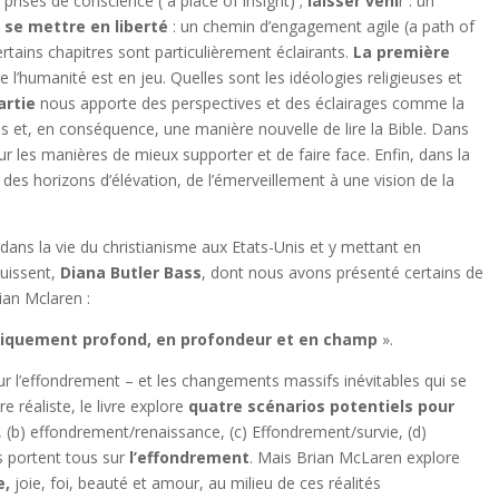
e prises de conscience ( a place of insight) ;
laisser
veni
r : un
;
se mettre en liberté
: un chemin d’engagement agile (a path of
tains chapitres sont particulièrement éclairants.
La première
 de l’humanité est en jeu. Quelles sont les idéologies religieuses et
artie
nous apporte des perspectives et des éclairages comme la
 et, en conséquence, une manière nouvelle de lire la Bible. Dans
sur les manières de mieux supporter et de faire face. Enfin, dans la
 des horizons d’élévation, de l’émerveillement à une vision de la
dans la vie du christianisme aux Etats-Unis et y mettant en
quissent,
Diana Butler Bass
, dont nous avons présenté certains de
rian Mclaren :
ntiquement profond, en profondeur et en champ
».
ur l’effondrement – et les changements massifs inévitables qui se
 réaliste, le livre explore
quatre scénarios potentiels pour
t, (b) effondrement/renaissance, (c) Effondrement/survie, (d)
s portent tous sur
l’effondrement
. Mais Brian McLaren explore
e,
joie, foi, beauté et amour, au milieu de ces réalités