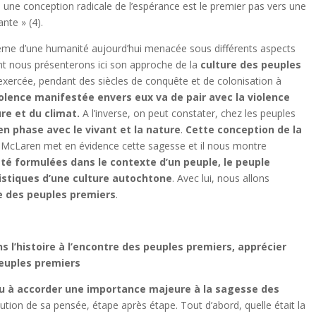
une conception radicale de l’espérance est le premier pas vers une
nte » (4).
hème d’une humanité aujourd’hui menacée sous différents aspects
nt nous présenterons ici son approche de la
culture des peuples
on exercée, pendant des siècles de conquête et de colonisation à
iolence manifestée envers eux va de pair avec la violence
re et du climat.
A l’inverse, on peut constater, chez les peuples
en phase avec le vivant et la nature
.
Cette conception de la
n McLaren met en évidence cette sagesse et il nous montre
té formulées dans le contexte d’un peuple, le peuple
ristiques d’une culture autochtone
. Avec lui, nous allons
ure des peuples premiers
.
s l’histoire à l’encontre des peuples premiers, apprécier
peuples premiers
u à accorder une importance majeure à la sagesse des
lution de sa pensée, étape après étape. Tout d’abord, quelle était la