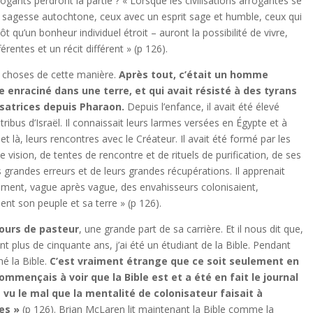
ogants perdront la partie ? « Lorsque les civilisations arrogantes se
e sagesse autochtone, ceux avec un esprit sage et humble, ceux qui
qu’un bonheur individuel étroit – auront la possibilité de vivre,
érentes et un récit différent » (p 126).
s choses de cette manière.
Après tout, c’était un homme
e enraciné dans une terre, et qui avait résisté à des tyrans
nisatrices depuis Pharaon.
Depuis l’enfance, il avait été élevé
 tribus d’Israël. Il connaissait leurs larmes versées en Égypte et à
t là, leurs rencontres avec le Créateur. Il avait été formé par les
e vision, de tentes de rencontre et de rituels de purification, de ses
s grandes erreurs et de leurs grandes récupérations. Il apprenait
omment, vague après vague, des envahisseurs colonisaient,
ent son peuple et sa terre » (p 126).
cours de pasteur
, une grande part de sa carrière. Et il nous dit que,
ant plus de cinquante ans, j’ai été un étudiant de la Bible. Pendant
hé la Bible.
C’est vraiment étrange que ce soit seulement en
 commençais à voir que la Bible est et a été en fait le journal
 vu le mal que la mentalité de colonisateur faisait à
res »
(p 126). Brian McLaren lit maintenant la Bible comme la