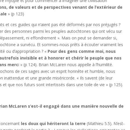
otre myopie et pour commencer à imaginer une civilisation
ons, de valeurs et de perspectives venant de l’extérieur de
niale
» (p 123)
ts et ces guides qui n’aient pas été déformés par nos préjugés ?
cher des personnes parmi les peuples autochtones qui ont vécu sur
 dépassement, ni effondrement ». Mais on peut se demander si,
utochtone a survécu. Et sommes-nous prêts à écouter vraiment les
ité ou d’appropriation ? «
Pour des gens comme moi, nous
utrefois invisible et à honorer et chérir le peuple que nos
sans merc
i » (p 124). Brian McLaren nous appelle à l’humilité.
rochons de ces sages avec un esprit honnête et humble, nous
inattendue et une grande miséricorde. « Ils savent (de leur
t que nos futurs sont intertissés dans une toile de vie » (p 125).
rian McLaren s’est-il engagé dans une manière nouvelle de
 concernant
les doux qui hériteront la terre
(Mathieu 5.5). N’est-