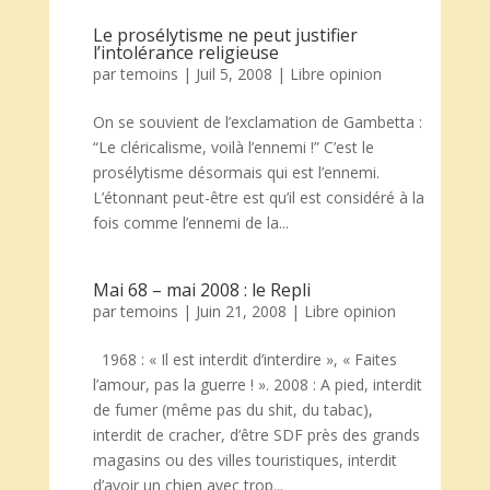
Le prosélytisme ne peut justifier
l’intolérance religieuse
par
temoins
|
Juil 5, 2008
|
Libre opinion
On se souvient de l’exclamation de Gambetta :
“Le cléricalisme, voilà l’ennemi !” C’est le
prosélytisme désormais qui est l’ennemi.
L’étonnant peut-être est qu’il est considéré à la
fois comme l’ennemi de la...
Mai 68 – mai 2008 : le Repli
par
temoins
|
Juin 21, 2008
|
Libre opinion
1968 : « Il est interdit d’interdire », « Faites
l’amour, pas la guerre ! ». 2008 : A pied, interdit
de fumer (même pas du shit, du tabac),
interdit de cracher, d’être SDF près des grands
magasins ou des villes touristiques, interdit
d’avoir un chien avec trop...