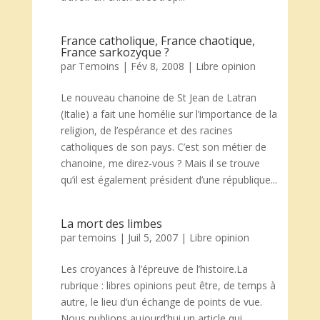
France catholique, France chaotique,
France sarkozyque ?
par
Temoins
|
Fév 8, 2008
|
Libre opinion
Le nouveau chanoine de St Jean de Latran
(Italie) a fait une homélie sur l’importance de la
religion, de l’espérance et des racines
catholiques de son pays. C’est son métier de
chanoine, me direz-vous ? Mais il se trouve
qu’il est également président d’une république...
La mort des limbes
par
temoins
|
Juil 5, 2007
|
Libre opinion
Les croyances à l’épreuve de l’histoire.La
rubrique : libres opinions peut être, de temps à
autre, le lieu d’un échange de points de vue.
Nous publions aujourd’hui un article qui