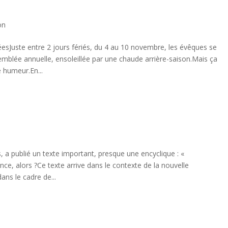
on
sJuste entre 2 jours fériés, du 4 au 10 novembre, les évêques se
mblée annuelle, ensoleillée par une chaude arrière-saison.Mais ça
 humeur.En...
n
, a publié un texte important, presque une encyclique : «
rance, alors ?Ce texte arrive dans le contexte de la nouvelle
ans le cadre de...