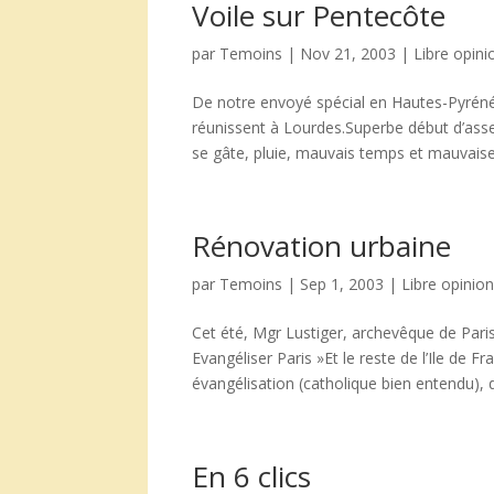
Voile sur Pentecôte
par
Temoins
|
Nov 21, 2003
|
Libre opini
De notre envoyé spécial en Hautes-Pyrénée
réunissent à Lourdes.Superbe début d’asse
se gâte, pluie, mauvais temps et mauvaise
Rénovation urbaine
par
Temoins
|
Sep 1, 2003
|
Libre opinio
Cet été, Mgr Lustiger, archevêque de Paris
Evangéliser Paris »Et le reste de l’Ile de F
évangélisation (catholique bien entendu), d
En 6 clics