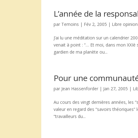
L’année de la responsab
par
Temoins
|
Fév 2, 2005
|
Libre opinion
J’ai lu une méditation sur un calendrier 200
venait à point : “… Et moi, dans mon XXIè s
gardien de ma planète ou...
Pour une communauté 
par
Jean Hassenforder
|
Jan 27, 2005
|
Li
Au cours des vingt dernières années, les “
valeur en regard des “savoirs théoriques” l
“travailleurs du...