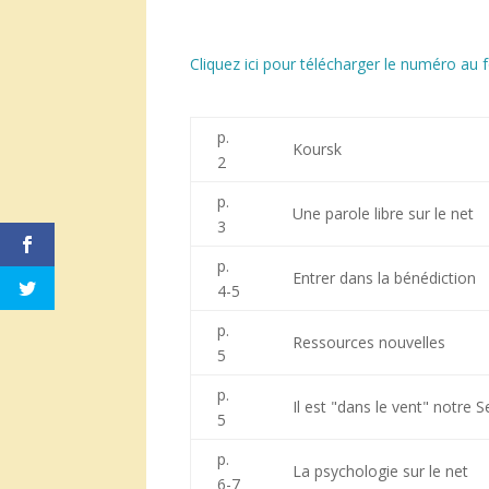
Cliquez ici pour télécharger le numéro au
p.
Koursk
2
p.
Une parole libre sur le net
3
p.
Entrer dans la bénédiction
4-5
p.
Ressources nouvelles
5
p.
Il est "dans le vent" notre 
5
p.
La psychologie sur le net
6-7