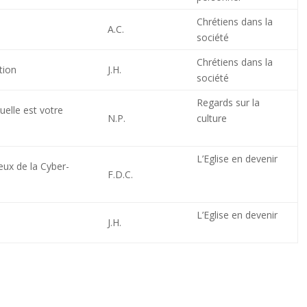
Chrétiens dans la
A.C.
société
Chrétiens dans la
tion
J.H.
société
Regards sur la
uelle est votre
N.P.
culture
L’Eglise en devenir
jeux de la Cyber-
F.D.C.
L’Eglise en devenir
J.H.