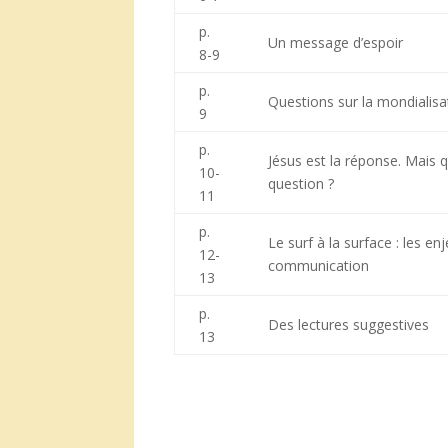
p.
Un message d’espoir
8-9
p.
Questions sur la mondialisa
9
p.
Jésus est la réponse. Mais q
10-
question ?
11
p.
Le surf à la surface : les en
12-
communication
13
p.
Des lectures suggestives
13