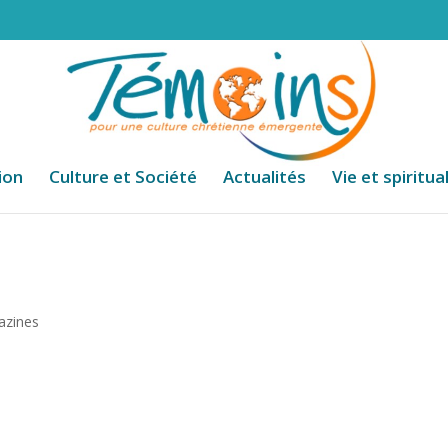
ion
Culture et Société
Actualités
Vie et spiritua
azines