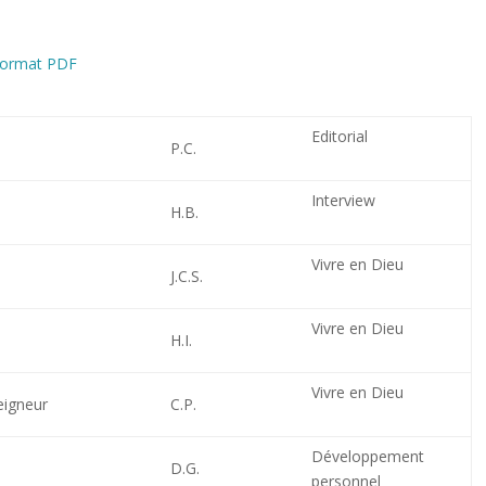
 format PDF
Editorial
P.C.
Interview
H.B.
Vivre en Dieu
J.C.S.
Vivre en Dieu
H.I.
Vivre en Dieu
Seigneur
C.P.
Développement
D.G.
personnel