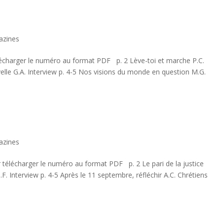
azines
élécharger le numéro au format PDF p. 2 Lève-toi et marche P.C.
velle G.A. Interview p. 4-5 Nos visions du monde en question M.G.
azines
r télécharger le numéro au format PDF p. 2 Le pari de la justice
J.F. Interview p. 4-5 Après le 11 septembre, réfléchir A.C. Chrétiens