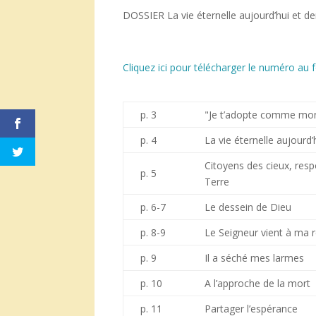
DOSSIER La vie éternelle aujourd’hui et 
Cliquez ici pour télécharger le numéro au
p. 3
"Je t’adopte comme mon 
p. 4
La vie éternelle aujourd
Citoyens des cieux, resp
p. 5
Terre
p. 6-7
Le dessein de Dieu
p. 8-9
Le Seigneur vient à ma 
p. 9
Il a séché mes larmes
p. 10
A l’approche de la mort
p. 11
Partager l’espérance