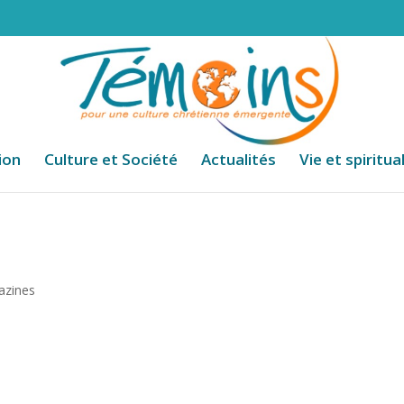
ion
Culture et Société
Actualités
Vie et spiritua
azines