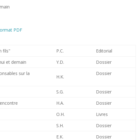
demain
 format PDF
fils"
P.C.
Editorial
’hui et demain
Y.D.
Dossier
onsables sur la
Dossier
H.K.
S.G.
Dossier
rencontre
H.A.
Dossier
O.H.
Livres
S.H.
Dossier
E.K.
Dossier