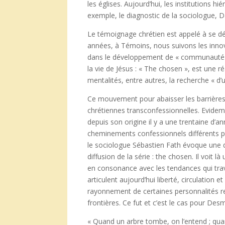
les églises. Aujourd’hui, les institutions h
exemple, le diagnostic de la sociologue, D
Le témoignage chrétien est appelé à se d
années, à Témoins, nous suivons les inno
dans le développement de « communautés 
la vie de Jésus : « The chosen », est une ré
mentalités, entre autres, la recherche « d
Ce mouvement pour abaisser les barrières
chrétiennes transconfessionnelles. Evidem
depuis son origine il y a une trentaine d’
cheminements confessionnels différents p
le sociologue Sébastien Fath évoque une d
diffusion de la série : the chosen. Il voit
en consonance avec les tendances qui trav
articulent aujourd’hui liberté, circulation et
rayonnement de certaines personnalités re
frontières. Ce fut et c’est le cas pour De
« Quand un arbre tombe, on l’entend ; quan