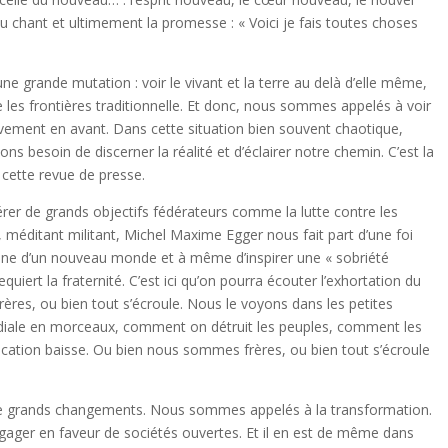
au chant et ultimement la promesse : « Voici je fais toutes choses
ne grande mutation : voir le vivant et la terre au delà d’elle même,
 les frontières traditionnelle. Et donc, nous sommes appelés à voir
vement en avant. Dans cette situation bien souvent chaotique,
ns besoin de discerner la réalité et d’éclairer notre chemin. C’est la
cette revue de presse.
dérer de grands objectifs fédérateurs comme la lutte contre les
, méditant militant, Michel Maxime Egger nous fait part d’une foi
’aune d’un nouveau monde et à même d’inspirer une « sobriété
equiert la fraternité. C’est ici qu’on pourra écouter l’exhortation du
ères, ou bien tout s’écroule. Nous le voyons dans les petites
diale en morceaux, comment on détruit les peuples, comment les
cation baisse. Ou bien nous sommes frères, ou bien tout s’écroule
de grands changements. Nous sommes appelés à la transformation.
ngager en faveur de sociétés ouvertes. Et il en est de même dans