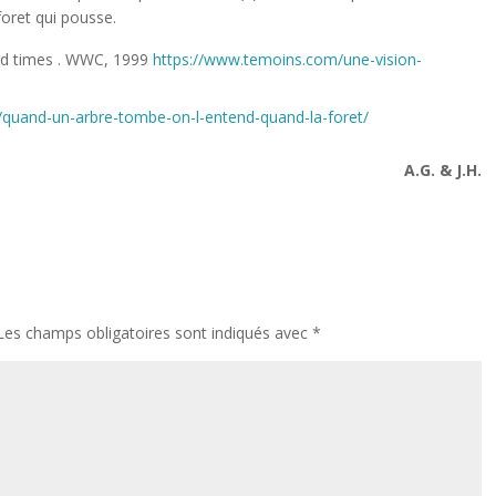
 foret qui pousse.
ed times . WWC, 1999
https://www.temoins.com/une-vision-
8/quand-un-arbre-tombe-on-l-entend-quand-la-foret/
A.G. & J.H.
Les champs obligatoires sont indiqués avec
*