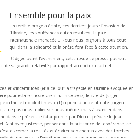
Ensemble pour la paix
Un terrible orage a éclaté, ces derniers jours : l’invasion de
l’Ukraine, les souffrances qui en résultent, la paix
internationale menacée… Nous nous joignons à tous ceux
qui, dans la solidarité et la prière font face à cette situation.
Rédigée avant l’évènement, cette revue de presse poursuit
 de sa grande relativité par rapport au contexte actuel.
s et d’incertitudes (et à ce jour la tragédie en Ukraine évoquée en
e pour éclairer notre chemin. En ce sens, le livre de Jürgen
pe in these troubled times » (1) répond à notre attente. Jürgen
r, à ne pas nous replier sur nous-même, mais à avancer dans
ne dans le présent le futur promis par Dieu et prépare le jour
l Kant avec justesse, penser dans la puissance de l’espérance, ce
 c’est discerner la réalités et éclairer son chemin avec des torches.
celle du nouveau… : l’esprit nouveau, le cœur nouveau, le nouvel