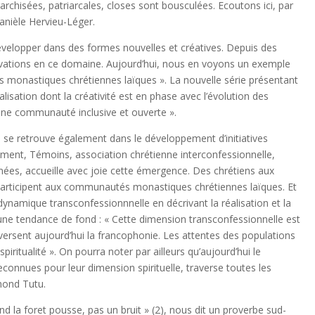
iérarchisées, patriarcales, closes sont bousculées. Ecoutons ici, par
anièle Hervieu-Léger.
évelopper dans des formes nouvelles et créatives. Depuis des
vations en ce domaine. Aujourd’hui, nous en voyons un exemple
monastiques chrétiennes laïques ». La nouvelle série présentant
alisation dont la créativité est en phase avec l’évolution des
’une communauté inclusive et ouverte ».
 se retrouve également dans le développement d’initiatives
ment, Témoins, association chrétienne interconfessionnelle,
années, accueille avec joie cette émergence. Des chrétiens aux
articipent aux communautés monastiques chrétiennes laïques. Et
ynamique transconfessionnnelle en décrivant la réalisation et la
 là une tendance de fond : « Cette dimension transconfessionnelle est
ersent aujourd’hui la francophonie. Les attentes des populations
 spiritualité ». On pourra noter par ailleurs qu’aujourd’hui le
connues pour leur dimension spirituelle, traverse toutes les
smond Tutu.
d la foret pousse, pas un bruit » (2), nous dit un proverbe sud-