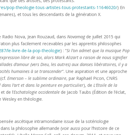
ant que des artistes, des protestants.”
res/pop-theologie-tous-artistes-tous-protestants-11646020/
) En
entenaires), et tous les descendants de la génération X.
 de Radio Nova, Jean Rouzaud, dans
Novamag
de juillet 2015 qui
iration plus facilement recevables par les apprentis philosophes
/le-livre-de-la-pop-theologie
) : “
Si l
’on admet que la musique Pop
’expression libre de soi, alors Mark Alizart a raison de nous signifier
allades d
’amour (vers Dieu, les autres) aux danses lib
ératoires, il y a
acit
és humaines
à
se transcender
“. Une aspiration et une approche
(cf.
Emerson – le sublime ordinaire
, par Raphaël Picon, CNRS
l dans l’art et dans la peinture en particulier
), de
L’Etoile de la
et de l’
Eschatologie occidentale
de Jacob Taubs (Édition de l’éclat,
e Wesley en théologie.
a pensée ascétique intramondaine issue de la sotériologie
 dans la philosophie allemande (voir aussi pour l’histoire de ce