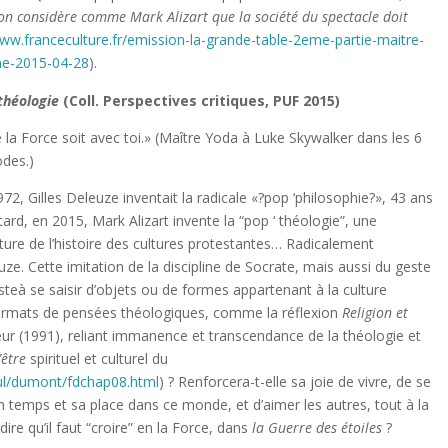
 on consid
ère comme Mark Alizart que la soci
ét
é du spectacle doit
www.franceculture.fr/emission-la-grande-table-2eme-partie-maitre-
sme-2015-04-28
).
th
éologie
(Coll. Perspectives critiques, PUF 2015)
 la Force soit avec toi.» (Maître Yoda à Luke Skywalker dans les 6
odes.)
72, Gilles Deleuze inventait la radicale «?pop ‘philosophie?», 43 ans
tard, en 2015, Mark Alizart invente la “pop ‘ théologie”, une
cture de l’histoire des cultures protestantes… Radicalement
e. Cette imitation de la discipline de Socrate, mais aussi du geste
steà se saisir d’objets ou de formes appartenant à la culture
 formats de pensées théologiques, comme la réflexion
Religion et
ur (1991), reliant immanence et transcendance de la théologie et
”
être
spirituel et culturel du
pul/dumont/fdchap08.html
) ? Renforcera-t-elle sa joie de vivre, de se
emps et sa place dans ce monde, et d’aimer les autres, tout à la
dire qu’il faut “croire” en la Force, dans
la Guerre des
étoiles
?