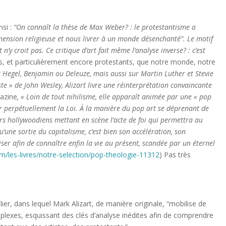
nsi :
“On conna
ît la th
èse de Max Weber
? : le protestantisme a
mension religieuse et nous livrer
à un monde d
é
senchant
é”. Le motif
t n
’y croit pas. Ce critique d
’art fait m
ême l
’analyse inverse
? : c
’est
 et particulièrement encore protestants, que notre monde, notre
 Hegel, Benjamin ou Deleuze, mais aussi sur Martin Luther et Stevie
ste
» de John Wesley, Alizart livre une r
éinterpr
étation convaincante
azine
,
« Loin de tout nihilisme, elle appara
ît anim
ée par une
«
pop
r perp
étuellement la Loi.
À la mani
ère du pop art se d
éprenant de
rs hollywoodiens mettant en sc
ène l
’acte de foi qui permettra au
qu
’une sortie du capitalisme, c
’est bien son acc
él
ération, son
viser afin de conna
ître enfin la vie au pr
é
sent, scand
ée par un
é
ternel
/les-livres/notre-selection/pop-theologie-11312
) Pas très
lier, dans lequel Mark Alizart, de manière originale, “mobilise de
mplexes, esquissant des clés d’analyse inédites afin de comprendre