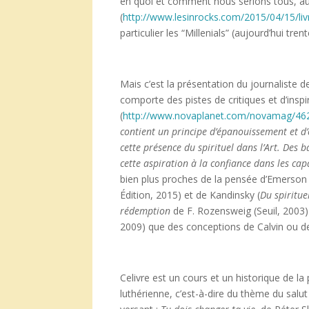
en quoi et comment nous serions tous, aut
(
http://www.lesinrocks.com/2015/04/15/liv
particulier les “Millenials” (aujourd’hui tr
Mais c’est la présentation du journaliste
comporte des pistes de critiques et d’insp
(
http://www.novaplanet.com/novamag/46287
contient un principe d
’épanouissement et d
cette pr
ésence du spirituel dans l
’
Art. Des b
cette aspiration
à la confiance dans les cap
bien plus proches de la pensée d’Emerson 
Édition, 2015) et de Kandinsky (
Du spiritue
r
édemption
de F. Rozensweig (Seuil, 2003) 
2009) que des conceptions de Calvin ou d
Celivre est un cours et un historique de l
luthérienne, c’est-à-dire du thème du salut