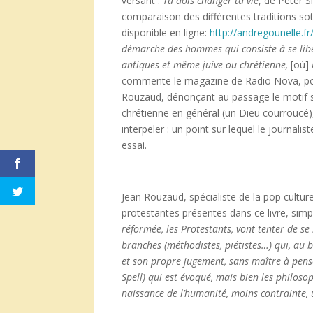
versant :
Tu dois changer ta vie
, de Péter S
comparaison des différentes traditions sot
disponible en ligne:
http://andregounelle.f
d
émarche des hommes qui consiste
à se lib
antiques et m
ême juive ou chr
étienne,
[où]
commente le magazine de Radio Nova, post
Rouzaud, dénonçant au passage le motif su
chrétienne en général (un Dieu courroucé),
interpeler : un point sur lequel le journal
essai.
Jean Rouzaud, spécialiste de la pop cult
protestantes présentes dans ce livre, simp
r
éform
ée, les Protestants, vont tenter de se 
branches (m
éthodistes, pi
étistes
…) qui, au 
et son propre jugement, sans ma
ître
à pens
Spell) qui est
évoqu
é, mais bien les philosop
naissance de l
’
humanit
é, moins contrainte, 