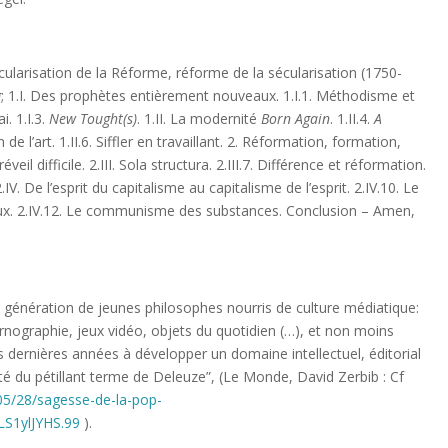
cularisation de la Réforme, réforme de la sécularisation (1750-
g
; 1.I. Des prophètes entièrement nouveaux. 1.I.1. Méthodisme et
i. 1.I.3.
New Tought(s)
. 1.II. La modernité
Born Again
. 1.II.4.
A
ion de l’art. 1.II.6. Siffler en travaillant. 2. Réformation, formation,
eil difficile. 2.III. Sola structura. 2.III.7. Différence et réformation.
. 2.IV. De l’esprit du capitalisme au capitalisme de l’esprit. 2.IV.10. Le
iaux. 2.IV.12. Le communisme des substances. Conclusion – Amen,
ette génération de jeunes philosophes nourris de culture médiatique:
pornographie, jeux vidéo, objets du quotidien (…), et non moins
s dernières années à développer un domaine intellectuel, éditorial
té du pétillant terme de Deleuze”, (Le Monde, David Zerbib : Cf
/05/28/sagesse-de-la-pop-
LS1ylJYHS.99
).