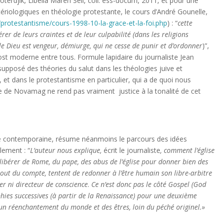
loterdjik, Libella Maren Sell, coll. ess-docum, 2011, et pour une
ériologiques en théologie protestante, le cours d’André Gounelle,
r/protestantisme/cours-1998-10-la-grace-et-la-foi.php
) : “
cette
érer de leurs craintes et de leur culpabilit
é (dans les religions
le Dieu est vengeur, d
émiurge, qui ne cesse de punir et d
’ordonner
)”,
 moderne entre tous. Formule lapidaire du journaliste Jean
pposé des théories du salut dans les théologies juive et
 et dans le protestantisme en particulier, qui a de quoi nous
iste de Novamag ne rend pas vraiment justice à la tonalité de cet
ure contemporaine, résume néanmoins le parcours des idées
lement : “
L
’auteur nous explique,
écrit le journaliste
,
comment l
’église
lib
érer de Rome, du pape, des abus de l
’église pour donner bien des
bout du compte, tentent de redonner
à l
’être humain son libre-arbitre
er ni directeur de conscience
.
Ce n
’est donc pas le c
ôt
é Gospel (God
hies successives (
à partir de la Renaissance) pour une deuxi
ème
un r
éenchantement du monde et des
êtres, loin du p
éch
é originel.
»