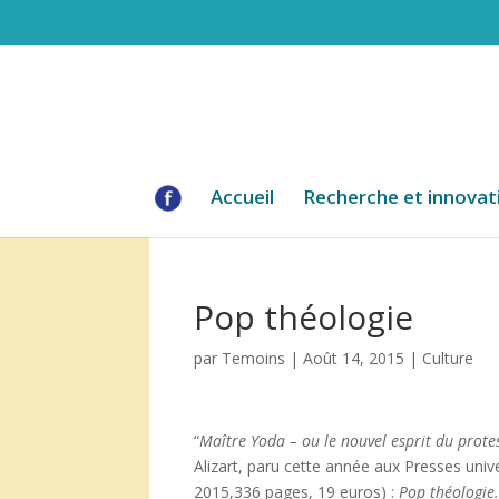
Accueil
Recherche et innovat
Pop théologie
par
Temoins
|
Août 14, 2015
|
Culture
“
Ma
ître Yoda – ou le nouvel esprit du prot
Alizart, paru cette année aux Presses unive
2015,336 pages, 19 euros) :
Pop th
éologie