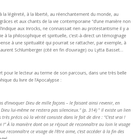
e, à la légèreté, à la liberté, au réenchantement du monde, au
x grâces et aux chants de la vie contemporaine “d’une manière non
l’indique aux Inrocks, ne connaissait rien au protestantisme il y a
gie à la philosophique et spirituelle, c’est-à-direct un témoignage
ense à une spiritualité qui pourrait se rattacher, par exemple, à
 Laurent Schlumberger (cité en fin d’ouvrage) ou Lytta Basset…
rt pour le lecteur au terme de son parcours, dans une très belle
hique du livre de l’Apocalypse :
s d’invoquer Dieu de mille fa
çons – le faisant ainsi revenir, en
– Dieu lui-m
ême ne restera pas silencieux.” (p. 314)
”
Il existe un lien
s tr
ès pr
écis o
ù la v
érit
é consiste dans le fait de dire : “C’est vrai !
ui !”
À la mani
ère dont on se r
éjouit de reconna
ître au loin le visage
que reconna
ître ce visage de l’
être aime, c’est acc
éder
à la fin des
egel.