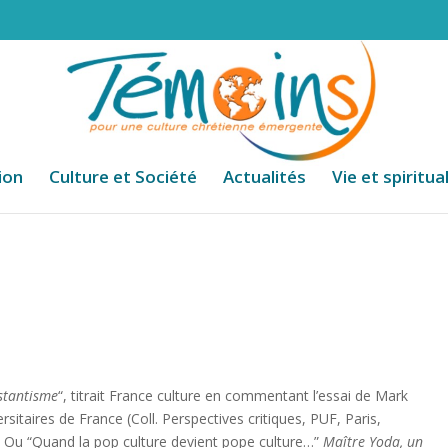
ion
Culture et Société
Actualités
Vie et spiritua
estantisme
“, titrait France culture en commentant l’essai de Mark
rsitaires de France (Coll. Perspectives critiques, PUF, Paris,
.
Ou “Quand la pop culture devient pope culture…”
Ma
ître Yoda, un