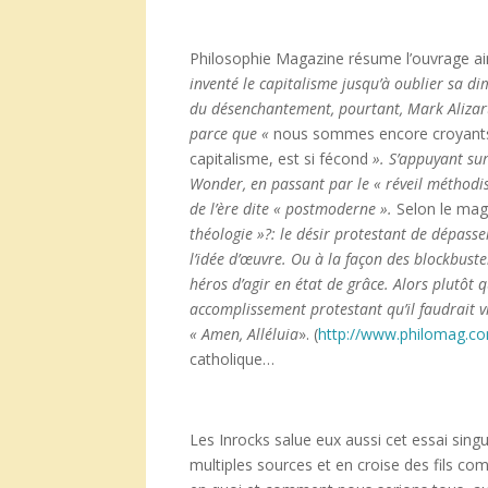
Philosophie Magazine résume l’ouvrage ai
invent
é le capitalisme jusqu
’à oublier sa di
du d
ésenchantement, pourtant, Mark Alizar
parce que
«
nous sommes encore croyants,
capitalisme, est si fécond
». S
’appuyant sur
Wonder, en passant par le
« r
éveil m
éthodi
de l
’è
re dite
«
postmoderne
».
Selon le mag
th
éologie
»?: le d
ésir protestant de d
épasse
l
’id
ée d
’œuvre. Ou
à
la fa
ç
on des blockbuste
h
é
ros d
’agir en
état de gr
âce. Alors plut
ôt 
accomplissement protestant qu
’il faudrait 
« Amen, All
éluia
». (
http://www.philomag.com
catholique…
Les Inrocks salue eux aussi cet essai singu
multiples sources et en croise des fils co