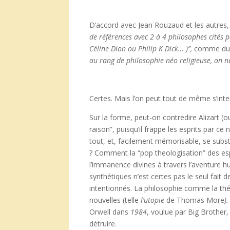
D’accord avec Jean Rouzaud et les autres, d
de r
éf
érences avec 2
à 4 philosophes cit
és p
C
éline Dion ou Philip K Dick
… )”,
comme du p
au rang de philosophie n
éo religieuse, on n
Certes. Mais l’on peut tout de même s’inte
Sur la forme, peut-on contredire Alizart (
raison”, puisqu’il frappe les esprits par c
tout, et, facilement mémorisable, se subst
? Comment la “pop theologisation” des espri
l’immanence divines à travers l’aventure 
synthétiques n’est certes pas le seul fait 
intentionnés. La philosophie comme la théo
nouvelles (telle
l’utopie
de Thomas More
)
Orwell dans
1984
, voulue par Big Brother,
détruire.