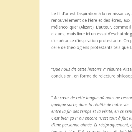
Le fil d’or est l’aspiration à la renaissanc
renouvellement de l’être et des êtres, au
mélancolique” (Alizart). L’auteur, comme il 
dix ans, mais livre ici un essai d’eschatolo
d’espérance d’inspiration protestante. On p
celle de théologiens protestants tels que
“
Que nous dit cette histoire ?
” résume Aliza
conclusion, en forme de relecture philosop
”
Au c
œur de cette langue o
ù nous ne cesson
quelque sorte, dans la r
éalit
é de notre vie 
entre la fin des temps et la v
érit
é, en ce sen
C’est bien
ça !” ou encore “C’est tout
à fait l
d’une personne aim
ée. Et r
éciproquement, 
temps. (…)”
p. 316, comme le disait déjà H