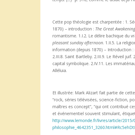
Cette pop théologie est charpentée : 1. Sé
1870) – introduction :
The Great Awakenin
romantisme. 1.I.2. Le délire bachique du vra
pleasant sunday afternoon
. 1.II.5. La relig
information (depuis 1870) – Introduction : rév
2.III.8. Saint Bartleby. 2.III.9. Le Réveil juif
capital symbolique. 2.IV.11. Les immatér
Alléluia.
Et illustrée: Mark Alizart fait partie de c
“rock, séries télévisées, science-fiction, 
maîtres es concept”, “qui ont contribué ce
et événementiel souvent stimulant, étique
http://www.lemonde.fr/livres/article/2015
philosophie_4642351_3260.html#Rc5ehDt