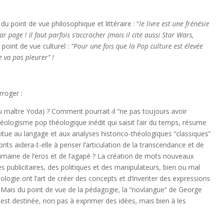
u point de vue philosophique et littéraire : “
le livre est une fr
én
é
sie
ar page ! Il faut parfois s
’accrocher (mais il cite aussi Star Wars,
oint de vue culturel :
“Pour une fois que la Pop culture est
élev
ée
e va pas pleurer”
!
rroger :
ou maître Yoda) ? Comment pourrait-il “ne pas toujours avoir
e néologisme pop théologique inédit qui saisit l’air du temps, résume
itue au langage et aux analyses historico-théologiques “classiques”
ts aidera-t-elle à penser l’articulation de la transcendance et de
humaine de l’eros et de l’agapé ? La création de mots nouveaux
des publicitaires, des politiques et des manipulateurs, bien ou mal
logie ont l’art de créer des concepts et d’inventer des expressions
.
Mais du point de vue de la pédagogie, la “novlangue” de George
 est destinée, non pas à exprimer des idées, mais bien à les