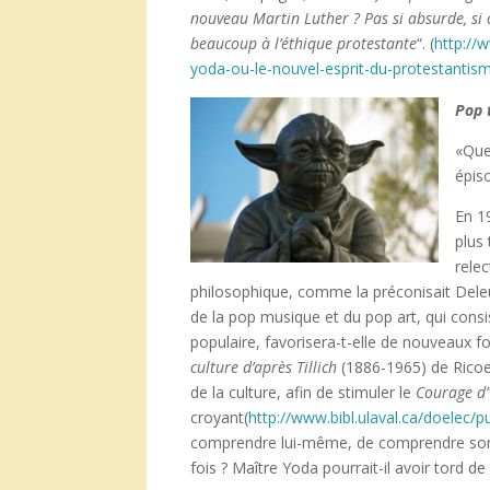
nouveau Martin Luther ? Pas si absurde, si
beaucoup
à l’
éthique protestante
“. (
http://
yoda-ou-le-nouvel-esprit-du-protestanti
Pop 
«Que
épis
En 19
plus 
rele
philosophique, comme la préconisait Deleuz
de la pop musique et du pop art, qui consi
populaire, favorisera-t-elle de nouveaux
culture d’apr
ès Tillich
(1886-1965) de Ricoe
de la culture, afin de stimuler le
Courage d
croyant(
http://www.bibl.ulaval.ca/doelec/
comprendre lui-même, de comprendre son t
fois ? Maître Yoda pourrait-il avoir tord de 