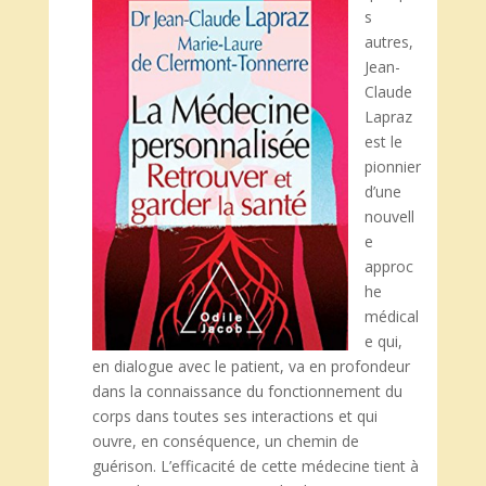
s
autres,
Jean-
Claude
Lapraz
est le
pionnier
d’une
nouvell
e
approc
he
médical
e qui,
en dialogue avec le patient, va en profondeur
dans la connaissance du fonctionnement du
corps dans toutes ses interactions et qui
ouvre, en conséquence, un chemin de
guérison. L’efficacité de cette médecine tient à