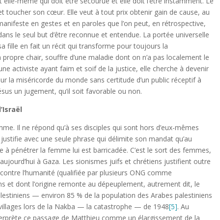
st elle-même qui doit être secourue et elle doit l’être instamment. Le
 et toucher son cœur. Elle veut à tout prix obtenir gain de cause, au
manifeste en gestes et en paroles que l’on peut, en rétrospective,
ans le seul but d’être reconnue et entendue. La portée universelle
a fille en fait un récit qui transforme pour toujours la
 sa propre chair, souffre d’une maladie dont on n’a pas localement le
e activiste ayant faim et soif de la justice, elle cherche à devenir
our la miséricorde du monde sans certitude d’un public réceptif à
sus un jugement, qu’il soit favorable ou non.
’Israël
femme. Il ne répond qu’à ses disciples qui sont hors d’eux-mêmes
es justifie avec une seule phrase qui délimite son mandat qu’au
he à pénétrer la femme lui est barricadée. C’est le sort des femmes,
ujourd’hui à Gaza. Les sionismes juifs et chrétiens justifient outre
 contre l’humanité (qualifiée par plusieurs ONG comme
iens et dont l’origine remonte au dépeuplement, autrement dit, le
lestiniens — environ 85 % de la population des Arabes palestiniens
 villages lors de la Nakba — la catastrophe — de 1948
[5]
. Au
interprète ce passage de Matthieu comme un élargissement de la