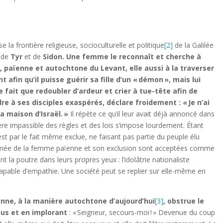
 la frontière religieuse, socioculturelle et politique
[2]
de la Galilée
e de
Tyr
et de
Sidon. Une femme le reconnaît et cherche à
, païenne et autochtone du Levant, elle aussi à la traverser
nt afin qu’il puisse guérir sa fille d’un « démon », mais lui
e fait que redoubler d’ardeur et crier à tue-tête afin de
re à ses disciples exaspérés, déclare froidement : « Je n’ai
a maison d’Israël. »
Il répète ce qu’il leur avait déjà annoncé dans
ère impassible des règles et des lois s’impose lourdement. Étant
t par le fait même exclue, ne faisant pas partie du peuple élu
 présumée de la femme païenne et son exclusion sont acceptées comme
t la poutre dans leurs propres yeux : l’idolâtrie nationaliste
 incapable d’empathie. Une société peut se replier sur elle-même en
enne, à la manière autochtone d’aujourd’hui
[3]
, obstrue le
sus et en implorant
: « Seigneur, secours-moi ! » Devenue du coup