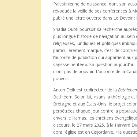
Palestinienne de naissance, dont son auto
révoquée la veille de ses conférences à Mon
publié une lettre ouverte dans Le Devoir :
Shadia Qubti poursuit sa recherche auprè
plus longue histoire de navigation au sein
religieuses, juridiques et politiques imbriq
particulièrement marqué, c’est de comprend
l’autorité de juridiction qui appartient aux
sagesse héritée ». Sa question aujourd’hui 
n’ont pas de pouvoir. L’autorité de la Cana
pouvoir.
Anton Deik est codirecteur de la
Bethlehem
Bethléem. Selon lui, « sans la théologie 
Bretagne et aux États-Unis, le projet coloni
perpétrées chaque jour contre la population
envers le Hamas, les chrétiens évangéliq
discours, le 27 mars 2025, à la Harvard Div
dont l’église est en Cisjordanie, « la quest