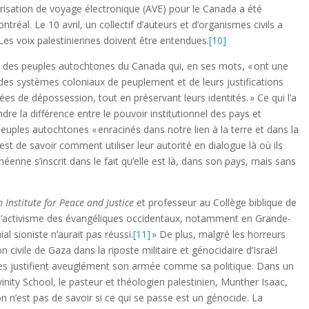
risation de voyage électronique (AVE) pour le Canada a été
tréal. Le 10 avril, un collectif d’auteurs et d’organismes civils a
 Les voix palestiniennes doivent être entendues.
[10]
s des peuples autochtones du Canada qui, en ses mots, « ont une
 des systèmes coloniaux de peuplement et de leurs justifications
uées de dépossession, tout en préservant leurs identités. » Ce qui l’a
re la différence entre le pouvoir institutionnel des pays et
 peuples autochtones « enracinés dans notre lien à la terre et dans la
est de savoir comment utiliser leur autorité en dialogue là où ils
néenne s’inscrit dans le fait qu’elle est là, dans son pays, mais sans
 Institute for Peace and Justice
et professeur au Collège biblique de
et l’activisme des évangéliques occidentaux, notamment en Grande-
al sioniste n’aurait pas réussi.
[11]
» De plus, malgré les horreurs
 civile de Gaza dans la riposte militaire et génocidaire d’Israël
ues justifient aveuglément son armée comme sa politique. Dans un
inity School, le pasteur et théologien palestinien, Munther Isaac,
ion n’est pas de savoir si ce qui se passe est un génocide. La