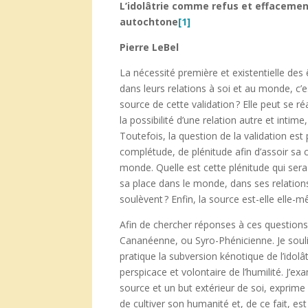
L’idolâtrie comme refus et effacement
autochtone
[1]
Pierre LeBel
La nécessité première et existentielle des 
dans leurs relations à soi et au monde, c’e
source de cette validation
? Elle peut se r
la possibilité d’une relation autre et intim
Toutefois, la question de la validation est 
complétude, de plénitude afin d’assoir sa 
monde. Quelle est cette plénitude qui sera
sa place dans le monde, dans ses relation
soulèvent ? Enfin, la source est-elle elle-m
Afin de chercher réponses à ces questions,
Cananéenne, ou Syro-Phénicienne. Je souli
pratique la subversion kénotique de l’idolâ
perspicace et volontaire de l’humilité. J’e
source et un but extérieur de soi, exprime l
de cultiver son humanité et, de ce fait, es