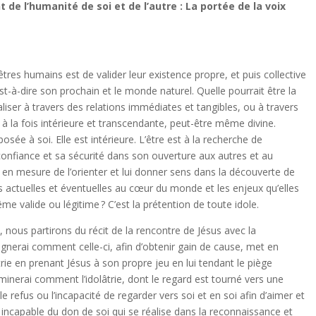
 de l’humanité de soi et de l’autre :
La portée de la voix
êtres humains est de valider leur existence propre, et puis collective
st-à-dire son prochain et le monde naturel. Quelle pourrait être la
éaliser à travers des relations immédiates et tangibles, ou à travers
e, à la fois intérieure et transcendante, peut-être même divine.
posée à soi. Elle est intérieure. L’être est à la recherche de
confiance et sa sécurité dans son ouverture aux autres et au
 en mesure de l’orienter et lui donner sens dans la découverte de
s actuelles et éventuelles au cœur du monde et les enjeux qu’elles
ême valide ou légitime ? C’est la prétention de toute idole.
 nous partirons du récit de la rencontre de Jésus avec la
gnerai comment celle-ci, afin d’obtenir gain de cause, met en
trie en prenant Jésus à son propre jeu en lui tendant le piège
xaminerai comment l’idolâtrie, dont le regard est tourné vers une
e refus ou l’incapacité de regarder vers soi et en soi afin d’aimer et
t incapable du don de soi qui se réalise dans la reconnaissance et