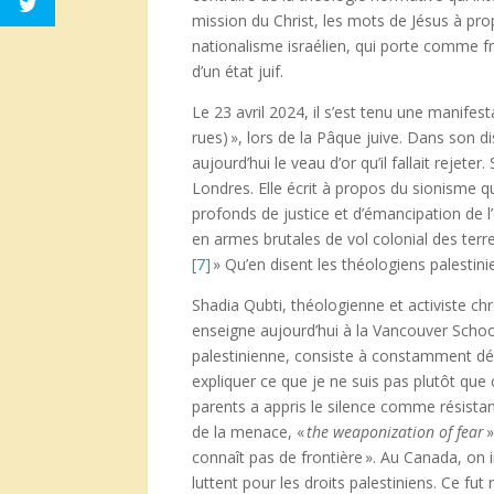
mission du Christ, les mots de Jésus à pro
nationalisme israélien, qui porte comme f
d’un état juif.
Le 23 avril 2024, il s’est tenu une manifest
rues) », lors de la Pâque juive. Dans son d
aujourd’hui le veau d’or qu’il fallait rejet
Londres. Elle écrit à propos du sionisme qu
profonds de justice et d’émancipation de 
en armes brutales de vol colonial des terre
[7]
» Qu’en disent les théologiens palestini
Shadia Qubti, théologienne et activiste c
enseigne aujourd’hui à la Vancouver Schoo
palestinienne, consiste à constamment dé
expliquer ce que je ne suis pas plutôt que 
parents a appris le silence comme résista
de la menace, «
the weaponization of fear
»
connaît pas de frontière ». Au Canada, on 
luttent pour les droits palestiniens. Ce f