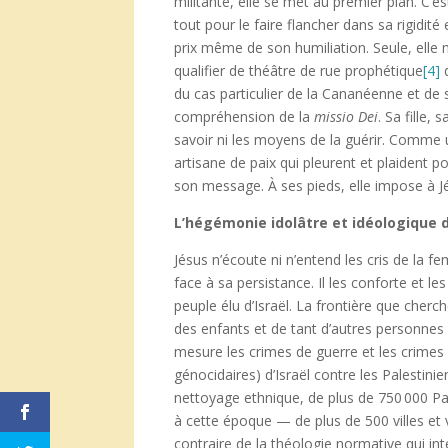
militante, elle se met au premier plan. C’e
tout pour le faire flancher dans sa rigidité
prix même de son humiliation. Seule, elle 
qualifier de théâtre de rue prophétique
[4]
d
du cas particulier de la Cananéenne et de s
compréhension de la
missio Dei
. Sa fille,
savoir ni les moyens de la guérir. Comme un
artisane de paix qui pleurent et plaident p
son message. À ses pieds, elle impose à Jé
L’hégémonie idolâtre et idéologique d
Jésus n’écoute ni n’entend les cris de la 
face à sa persistance. Il les conforte et l
peuple élu d’Israël. La frontière que cherc
des enfants et de tant d’autres personnes a
mesure les crimes de guerre et les crimes
génocidaires) d’Israël contre les Palestin
nettoyage ethnique, de plus de 750 000 Pa
à cette époque — de plus de 500 villes et
contraire de la théologie normative qui 