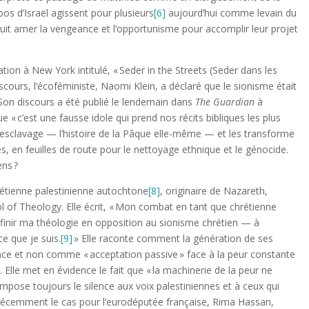
pos d’Israël agissent pour plusieurs
[6]
aujourd’hui comme levain du
ruit amer la vengeance et l’opportunisme pour accomplir leur projet
ation à New York intitulé, « Seder in the Streets (Seder dans les
iscours, l’écoféministe, Naomi Klein, a déclaré que le sionisme était
er. Son discours a été publié le lendemain dans
The Guardian
à
e « c’est une fausse idole qui prend nos récits bibliques les plus
l’esclavage — l’histoire de la Pâque elle-même — et les transforme
s, en feuilles de route pour le nettoyage ethnique et le génocide.
ens ?
hrétienne palestinienne autochtone
[8]
, originaire de Nazareth,
l of Theology. Elle écrit, « Mon combat en tant que chrétienne
finir ma théologie en opposition au sionisme chrétien — à
ce que je suis.
[9]
» Elle raconte comment la génération de ses
nce et non comme « acceptation passive » face à la peur constante
. Elle met en évidence le fait que « la machinerie de la peur ne
impose toujours le silence aux voix palestiniennes et à ceux qui
ut récemment le cas pour l’eurodéputée française, Rima Hassan,