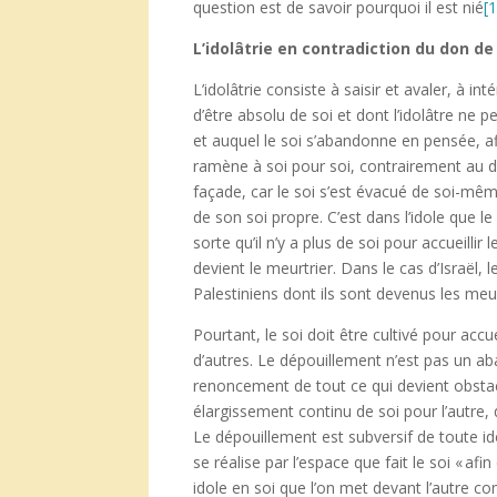
question est de savoir pourquoi il est nié
[
L’idolâtrie en contradiction du don de
L’idolâtrie consiste à saisir et avaler, à i
d’être absolu de soi et dont l’idolâtre ne p
et auquel le soi s’abandonne en pensée, aff
ramène à soi pour soi, contrairement au don
façade, car le soi s’est évacué de soi-même
de son soi propre. C’est dans l’idole que le 
sorte qu’il n’y a plus de soi pour accueilli
devient le meurtrier. Dans le cas d’Israël, l
Palestiniens dont ils sont devenus les meur
Pourtant, le soi doit être cultivé pour accu
d’autres. Le dépouillement n’est pas un 
renoncement de tout ce qui devient obstacl
élargissement continu de soi pour l’autre,
Le dépouillement est subversif de toute id
se réalise par l’espace que fait le soi « afi
idole en soi que l’on met devant l’autre 