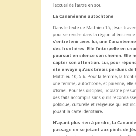
l’accueil de l’autre en soi.
La Cananéenne autochtone
Dans le texte de Matthieu 15, Jésus traverse
pour se rendre dans la région phénicienn
s’entretenir avec lui, une Cananéenne
des frontières. Elle l’interpelle en cria
poursuit en silence son chemin. Elle n
capter son attention. Lui, pour répond
été envoyé qu’aux brebis perdues de l
Matthieu 10, 5-6. Pour la femme, la fronti
une femme, autochtone, et païenne, elle es
d’Israël. Pour les disciples, l’idolâtrie
des faits accomplis sans qu’ils reconnaissen
politique, culturelle et religieuse qui est
jouant la carte identitaire.
N’ayant plus rien à perdre, la Canané
passage en se jetant aux pieds de Jé