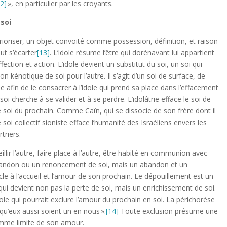
12]
», en particulier par les croyants.
 soi
ntérioriser, un objet convoité comme possession, définition, et raison
eut s’écarter
[13]
. L’idole résume l’être qui dorénavant lui appartient
ection et action. L’idole devient un substitut du soi, un soi qui
 kénotique de soi pour l’autre. Il s’agit d’un soi de surface, de
 afin de le consacrer à l’idole qui prend sa place dans l’effacement
soi cherche à se valider et à se perdre. L’idolâtrie efface le soi de
r le soi du prochain. Comme Caïn, qui se dissocie de son frère dont il
e soi collectif sioniste efface l’humanité des Israéliens envers les
triers.
eillir l’autre, faire place à l’autre, être habité en communion avec
abandon ou un renoncement de soi, mais un abandon et un
e à l’accueil et l’amour de son prochain. Le dépouillement est un
 qui devient non pas la perte de soi, mais un enrichissement de soi.
ole qui pourrait exclure l’amour du prochain en soi. La périchorèse
n qu’eux aussi soient un en nous ».
[14]
Toute exclusion présume une
comme limite de son amour.