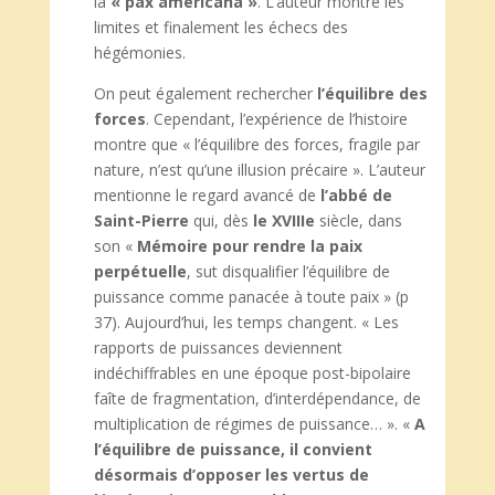
la
« pax americana »
. L’auteur montre les
limites et finalement les échecs des
hégémonies.
On peut également rechercher
l’équilibre
des
forces
. Cependant, l’expérience de l’histoire
montre que « l’équilibre des forces, fragile par
nature, n’est qu’une illusion précaire ». L’auteur
mentionne le regard avancé de
l’abbé de
Saint-Pierre
qui, dès
le XVIIIe
siècle, dans
son «
Mémoire pour rendre la paix
perpétuelle
, sut disqualifier l’équilibre de
puissance comme panacée à toute paix » (p
37). Aujourd’hui, les temps changent. « Les
rapports de puissances deviennent
indéchiffrables en une époque post-bipolaire
faîte de fragmentation, d’interdépendance, de
multiplication de régimes de puissance… ». «
A
l’équilibre de puissance, il convient
désormais d’opposer les vertus de