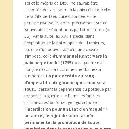
soi et le mépris de Dieu, ne saurait être
dissociée de l’aspiration à la paix céleste, celle
de la Cité de Dieu qui est fondée sur le
principe inverse, et donc, précisément sur ce
‘souverain bien’ dont nous parlait Aristote » (p
53). Par la suite, au XVIIIe siècle, dans
l’inspiration de la philosophie des Lumières,
critique d’un pouvoir absolu, une œuvre
s’impose, celle
d’Emmanuel Kant
: ‘
Vers la
paix perpétuelle’ (1795
). « La guerre est
conçue désormais comme une donnée à
surmonter.
La paix accède au rang
d’impératif catégorique qui s’impose à
tous…
cassant la dépendance du politique par
rapport à la guerre ». « Parmi les ‘articles
préliminaires’ de l’ouvrage figurent donc
l’interdiction pour un État d’en ‘acquérir
un autre’, le rejet de toute armée
permanente, la prohibition de toute
immixtion dans la constitution d’un autre