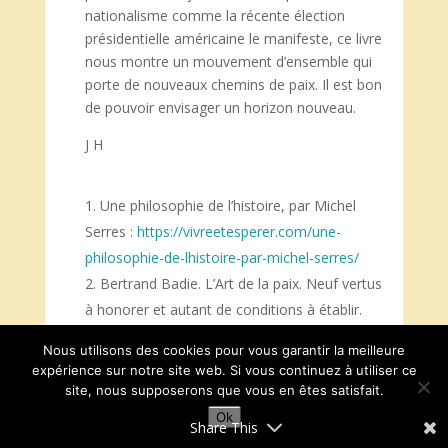
nationalisme comme la récente élection
présidentielle américaine le manifeste, ce livre
nous montre un mouvement d’ensemble qui
porte de nouveaux chemins de paix. Il est bon
de pouvoir envisager un horizon nouveau.
J H
Une philosophie de l’histoire, par Michel
Serres :
https://vivreetesperer.com/une-
philosophie-de-lhistoire-par-michel-serres/
Bertrand Badie. L’Art de la paix. Neuf vertus
à honorer et autant de conditions à établir.
Flammarion, 2024
Nous utilisons des cookies pour vous garantir la meilleure
Mandela et Gandhi, acteurs de libération et
expérience sur notre site web. Si vous continuez à utiliser ce
de réconciliation :
site, nous supposerons que vous en êtes satisfait.
https://vivreetesperer.com/non-violence-une-
Ok
Share This
demarche-spirituelle-et-politique/