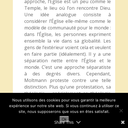
approche, l’Église est un peu comme le
Temple, le lieu où l’on rencontre Dieu.
Une idée analogue consiste à
considérer l’Église elle-même comme le
modèle de communauté pour le monde :
dans l’Église, les personnes expriment
ensemble la vie dans sa globalité. Les
gens de l’extérieur voient cela et veulent
en faire partie (idéalement). Il y a une
séparation nette entre l’Église et le
monde. C’est une approche séparatiste
à des degrés divers. Cependant,
Moltmann proteste contre une telle
distinction. Plus qu’une protestation, sa
théologie – spécialement sa théologie
de l’Esprit – inspire et guide notre façon
Nous utilisons des cookies pour vous garantir la meilleure
expérience sur notre site web. Si vous continuez à utiliser ce
d’être, comme Jésus, incarnée dans, avec
site, nous supposerons que vous en êtes satisfait.
et au milieu de notre propre contexte.
L’Église est dans le monde et le monde
Ok
Share This
est dans l’Église, comme le dit