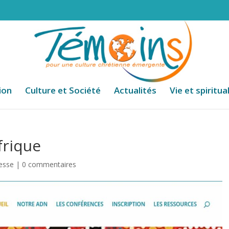
ion
Culture et Société
Actualités
Vie et spiritua
frique
esse
|
0 commentaires