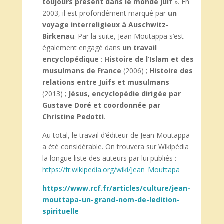
toujours présent dans le monde juif
». En
2003, il est profondément marqué par
un
voyage interreligieux à Auschwitz-
Birkenau
. Par la suite, Jean Moutappa s’est
également engagé dans
un travail
encyclopédique
:
Histoire de l’Islam et des
musulmans de France
(2006) ;
Histoire des
relations entre Juifs et musulmans
(2013) ;
Jésus, encyclopédie dirigée par
Gustave Doré et coordonnée par
Christine Pedotti
.
Au total, le travail d’éditeur de Jean Moutappa
a été considérable. On trouvera sur Wikipédia
la longue liste des auteurs par lui publiés :
https://fr.wikipedia.org/wiki/Jean_Mouttapa
https://www.rcf.fr/articles/culture/jean-
mouttapa-un-grand-nom-de-ledition-
spirituelle