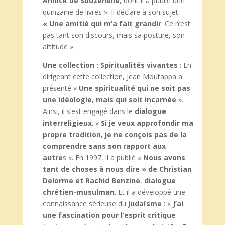
Annick de Souzenelle
, dont il a publié une
quinzaine de livres ». Il déclare à son sujet :
« Une amitié qui m’a fait grandir
. Ce n’est
pas tant son discours, mais sa posture, son
attitude ».
Une collection : Spiritualités vivantes
: En
dirigeant cette collection, Jean Moutappa a
présenté «
Une spiritualité qui ne soit pas
une idéologie, mais qui soit incarnée
».
Ainsi, il s’est engagé dans le
dialogue
interreligieux
. «
Si je veux approfondir ma
propre tradition, je ne conçois pas de la
comprendre sans son rapport aux
autre
s ». En 1997, il a publié «
Nous avons
tant de choses à nous dire » de Christian
Delorme et Rachid Benzine
,
dialogue
chrétien-musulman
. Et il a développé une
connaissance sérieuse du
judaïsme
: «
J’ai
une fascination pour l’esprit critique