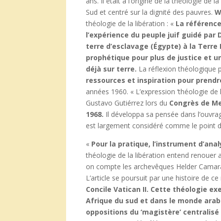
ans. Il était à l’origine de la théologie de
Sud et centré sur la dignité des pauvres.
W
théologie de la libération : «
La référence
l’expérience du peuple juif guidé par 
terre d’esclavage (Égypte) à la Terre
prophétique pour plus de justice et
déjà sur terre.
La réflexion théologique p
ressources et inspiration pour prend
années 1960. « L’expression ‘théologie de la
Gustavo Gutiérrez lors du
Congrès de Med
1968.
Il développa sa pensée dans l’ouvrag
est largement considéré comme le point d
«
Pour la pratique, l’instrument d’ana
théologie de la libération entend renouer a
on compte les archevêques Helder Camara
L’article se poursuit par une histoire d
Concile Vatican II. Cette théologie e
Afrique du sud et dans le monde ara
oppositions du ‘magistère’ centralisé 