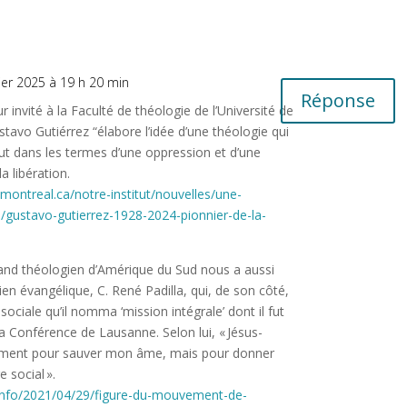
vier 2025 à 19 h 20 min
Réponse
r invité à la Faculté de théologie de l’Université de
tavo Gutiérrez “élabore l’idée d’une théologie qui
lut dans les termes d’une oppression et d’une
la libération.
umontreal.ca/notre-institut/nouvelles/une-
/gustavo-gutierrez-1928-2024-pionnier-de-la-
grand théologien d’Amérique du Sud nous a aussi
ien évangélique, C. René Padilla, qui, de son côté,
ociale qu’il nomma ‘mission intégrale’ dont il fut
la Conférence de Lausanne. Selon lui, « Jésus-
lement pour sauver mon âme, mais pour donner
 social ».
.info/2021/04/29/figure-du-mouvement-de-