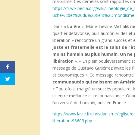
marxisme. Ces démêlés sont rapportés dans 
https://fr.wikipedia.org/wiki/Théologie_
uche%20et%20du%20tiers%2Dmondisme
Dans «
La Vie
», Marie-Liévine Michalik ra
quartier défavorisé, puis aumônier des étu
libération » rencontre un grand succès et 
juste et fraternelle est le salut de l
moins humain au plus humain. On ne 
libération
». « En plein bouleversement soc
message de Gustavo Gutiérrez invite les fid
et économiques ». Ce message rencontre
communautés qui naissent en Amérique
« Toutefois, malgrè un succès populaire, l
ici entre méfiance et reconnaissance. Quan
l’université de Louvain, puis en France.
https://www.lavie.fr/christianisme/eglise/d
liberation-96603.php