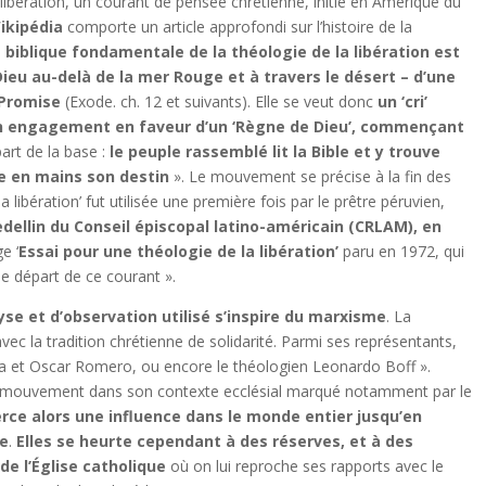
 la libération, un courant de pensée chrétienne, initié en Amérique du
ikipédia
comporte un article approfondi sur l’histoire de la
 biblique fondamentale de la théologie de la libération est
Dieu au-delà de la mer Rouge et à travers le désert – d’une
 Promise
(Exode. ch. 12 et suivants). Elle se veut donc
un ‘cri’
 un engagement en faveur d’un ‘Règne de Dieu’, commençant
art de la base :
le peuple rassemblé lit la Bible et y trouve
re en mains son destin
». Le mouvement se précise à la fin des
 libération’ fut utilisée une première fois par le prêtre péruvien,
ellin du Conseil épiscopal latino-américain (CRLAM), en
e ‘
Essai pour une théologie de la libération’
paru en 1972, qui
e départ de ce courant ».
lyse et d’observation utilisé s’inspire du marxisme
. La
vec la tradition chrétienne de solidarité. Parmi ses représentants,
 et Oscar Romero, ou encore le théologien Leonardo Boff ».
e ce mouvement dans son contexte ecclésial marqué notamment par le
xerce alors une influence dans le monde entier jusqu’en
be
.
Elles se heurte cependant à des réserves, et à des
de l’Église catholique
où on lui reproche ses rapports avec le