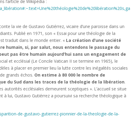
l’article de Wikipédia :
de_la_libération#:~:text=Une%20théologie%20de%20libération%20s,ga
.
conte la vie de Gustavo Gutiérrez, vicaire d’une paroisse dans un
diants. Publié en 1971, son « Essai pour une théologie de la
est traduit dans le monde entier. «
La création d’une société
’être humain, si, par salut, nous entendons le passage du
peut pas être humain aujourd’hui sans un engagement de
ial et ecclésial (Le Concile Vatican II se termine en 1965), le
èles à placer en premier lieu la lutte contre les inégalités sociales
 de grands échos.
On estime à 80 000 le nombre de
 du Sud dans les traces de la théologie de la libération
.
es autorités ecclésiales demeurent sceptiques ». L’accueil se situe
t à lui, Gustavo Gutiérrez a poursuivi sa recherche théologique à
isparition-de-gustavo-gutierrez-pionnier-de-la-theologie-de-la-