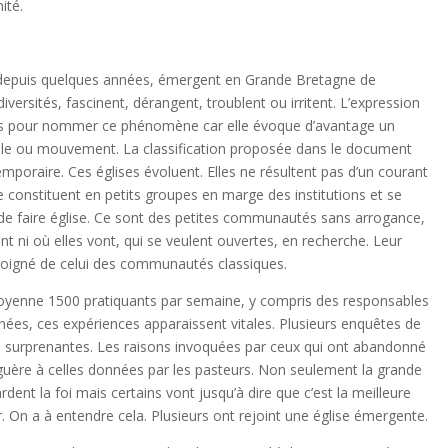
ité.
e, depuis quelques années, émergent en Grande Bretagne de
iversités, fascinent, dérangent, troublent ou irritent. L’expression
iés pour nommer ce phénomène car elle évoque d’avantage un
e ou mouvement. La classification proposée dans le document
emporaire. Ces églises évoluent. Elles ne résultent pas d’un courant
se constituent en petits groupes en marge des institutions et se
de faire église. Ce sont des petites communautés sans arrogance,
nt ni où elles vont, qui se veulent ouvertes, en recherche. Leur
éloigné de celui des communautés classiques.
oyenne 1500 pratiquants par semaine, y compris des responsables
ées, ces expériences apparaissent vitales. Plusieurs enquêtes de
des surprenantes. Les raisons invoquées par ceux qui ont abandonné
 guère à celles données par les pasteurs. Non seulement la grande
rdent la foi mais certains vont jusqu’à dire que c’est la meilleure
er. On a à entendre cela. Plusieurs ont rejoint une église émergente.