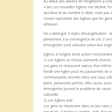
Au début des années 90 l’Angleterre a con
4 ans ces nouvelles églises ont décliné. P
aux lieux et au nombre à cibler, mais pas au
vouloir reproduire des églises que les gens
réflexion.
On a distingué 3 styles d’évangélisation : 
pleinement à la convergence de ces 3 cercle
émergentes sont classées selon leur origi
Eglises à l’origine d’une action missionnaire
1) Les églises en réseau (network church).
Les gens se réunissent autour d’un même c
fondé une église pour les passionnés de sc
communautés ancrées dans une sous culture 
plans, paraissent parfois, elles aussi, as
émergentes posent le problème de savoir jus
culturelle.
2) Les églises pub.
Les gens se réunissent dans un lieu sans co
travail etc. Il existe à Londres, près d’un