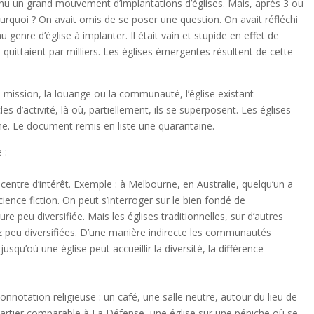
nu un grand mouvement d’implantations d’églises. Mais, après 3 ou
ourquoi ? On avait omis de se poser une question. On avait réfléchi
 genre d’église à implanter. Il était vain et stupide en effet de
 quittaient par milliers. Les églises émergentes résultent de cette
la mission, la louange ou la communauté, l’église existant
s d’activité, là où, partiellement, ils se superposent. Les églises
ne. Le document remis en liste une quarantaine.
 :
entre d’intérêt. Exemple : à Melbourne, en Australie, quelqu’un a
ience fiction. On peut s’interroger sur le bien fondé de
peu diversifiée. Mais les églises traditionnelles, sur d’autres
sez peu diversifiées. D’une manière indirecte les communautés
qu’où une église peut accueillir la diversité, la différence
nnotation religieuse : un café, une salle neutre, autour du lieu de
 quartier comparable à La Défense, une église sur une péniche où se