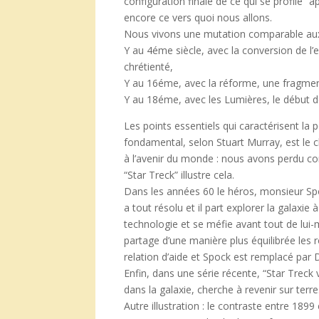
configuration finale de ce qui se profile
encore ce vers quoi nous allons.
Nous vivons une mutation comparable aux 3
Y au 4éme siècle, avec la conversion de l’
chrétienté,
Y au 16éme, avec la réforme, une fragment
Y au 18éme, avec les Lumières, le début de
Les points essentiels qui caractérisent la
fondamental, selon Stuart Murray, est le
à l’avenir du monde : nous avons perdu con
“Star Treck” illustre cela.
Dans les années 60 le héros, monsieur Spock
a tout résolu et il part explorer la galaxie
technologie et se méfie avant tout de lui-m
partage d’une manière plus équilibrée les
relation d’aide et Spock est remplacé par 
Enfin, dans une série récente, “Star Treck
dans la galaxie, cherche à revenir sur terre
Autre illustration : le contraste entre 18