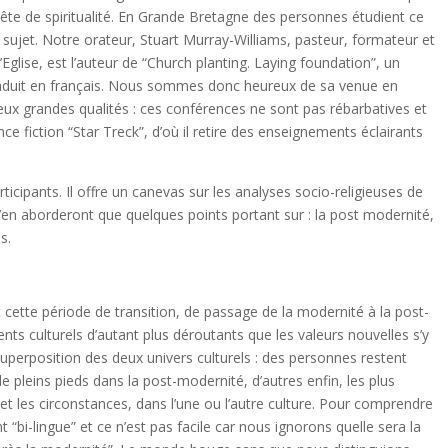
e de spiritualité. En Grande Bretagne des personnes étudient ce
 sujet. Notre orateur, Stuart Murray-Williams, pasteur, formateur et
glise, est l’auteur de “Church planting. Laying foundation”, un
aduit en français. Nous sommes donc heureux de sa venue en
eux grandes qualités : ces conférences ne sont pas rébarbatives et
ence fiction “Star Treck”, d’où il retire des enseignements éclairants
cipants. Il offre un canevas sur les analyses socio-religieuses de
’en aborderont que quelques points portant sur : la post modernité,
s.
cette période de transition, de passage de la modernité à la post-
ts culturels d’autant plus déroutants que les valeurs nouvelles s’y
 superposition des deux univers culturels : des personnes restent
e pleins pieds dans la post-modernité, d’autres enfin, les plus
et les circonstances, dans l’une ou l’autre culture. Pour comprendre
nt “bi-lingue” et ce n’est pas facile car nous ignorons quelle sera la