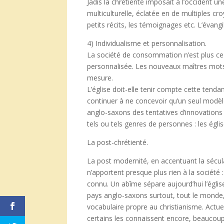
Jadis la chrétienté imposait à l’occident u
multiculturelle, éclatée en de multiples c
petits récits, les témoignages etc. L’évang
4) Individualisme et personnalisation.
La société de consommation n’est plus ce q
personnalisée. Les nouveaux maîtres mots 
mesure.
L’église doit-elle tenir compte cette tendanc
continuer à ne concevoir qu’un seul modèl
anglo-saxons des tentatives d’innovations
tels ou tels genres de personnes : les égl
La post-chrétienté.
La post modernité, en accentuant la sécular
n’apportent presque plus rien à la société 
connu. Un abîme sépare aujourd’hui l’églis
pays anglo-saxons surtout, tout le monde, 
vocabulaire propre au christianisme. Actuel
certains les connaissent encore, beaucoup,