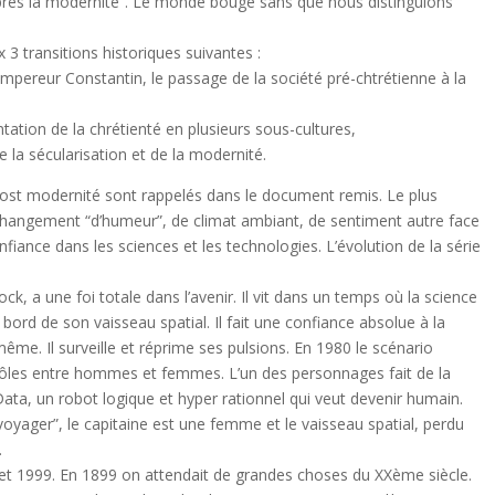
 “après la modernité”. Le monde bouge sans que nous distinguions
 transitions historiques suivantes :
empereur Constantin, le passage de la société pré-chtrétienne à la
ation de la chrétienté en plusieurs sous-cultures,
 la sécularisation et de la modernité.
 post modernité sont rappelés dans le document remis. Le plus
 changement “d’humeur”, de climat ambiant, de sentiment autre face
fiance dans les sciences et les technologies. L’évolution de la série
, a une foi totale dans l’avenir. Il vit dans un temps où la science
 à bord de son vaisseau spatial. Il fait une confiance absolue à la
ême. Il surveille et réprime ses pulsions. En 1980 le scénario
 rôles entre hommes et femmes. L’un des personnages fait de la
Data, un robot logique et hyper rationnel qui veut devenir humain.
 voyager”, le capitaine est une femme et le vaisseau spatial, perdu
.
99 et 1999. En 1899 on attendait de grandes choses du XXème siècle.