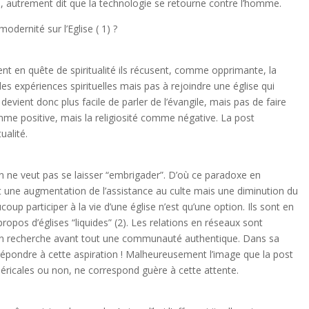
e, autrement dit que la technologie se retourne contre l’homme.
dernité sur l’Eglise ( 1) ?
t en quête de spiritualité ils récusent, comme opprimante, la
 des expériences spirituelles mais pas à rejoindre une église qui
 devient donc plus facile de parler de l’évangile, mais pas de faire
comme positive, mais la religiosité comme négative. La post
ualité.
on ne veut pas se laisser “embrigader”. D’où ce paradoxe en
nt une augmentation de l’assistance au culte mais une diminution du
 participer à la vie d’une église n’est qu’une option. Ils sont en
propos d’églises “liquides” (2). Les relations en réseaux sont
. On recherche avant tout une communauté authentique. Dans sa
répondre à cette aspiration ! Malheureusement l’image que la post
cléricales ou non, ne correspond guère à cette attente.