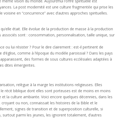
ne même vision du monde. Aujourd’hui l’offre spirituelle est
royances. La post modernité est une culture fragmentée qui prise les
ile voisine en “concurrence” avec d’autres approches spirituelles.
u’elle était. Elle évolue de la production de masse à la production
associés sont : consommation, personnalisation, taille unique, sur
e ou lui résister ? Pour le dire clairement : est-il pertinent de
e d’église, comme à l’époque du modèle paroissial ? Dans les pays
 apparaissent, des formes de sous cultures ecclésiales adaptées à
ises dites émergentes.
isation, relègue à la marge les institutions religieuses. Elles
: le récit biblique dont elles sont porteuses est de moins en moins
e et la culture ambiante. Voici encore quelques décennies, dans les
croyant ou non, connaissait les histoires de la Bible et le
lement, signes de transition et de superposition culturelle, si
 surtout parmi les jeunes, les ignorent totalement, d’autres