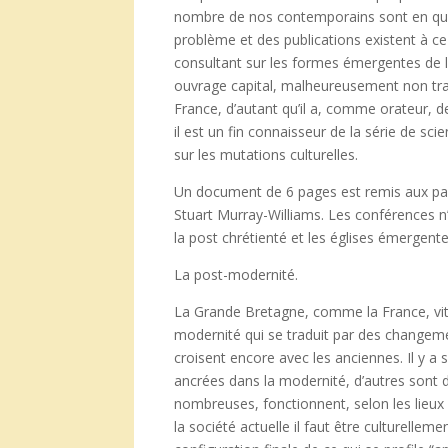
nombre de nos contemporains sont en quêt
problème et des publications existent à ce
consultant sur les formes émergentes de l’E
ouvrage capital, malheureusement non tr
France, d’autant qu’il a, comme orateur, d
il est un fin connaisseur de la série de sci
sur les mutations culturelles.
Un document de 6 pages est remis aux parti
Stuart Murray-Williams. Les conférences n
la post chrétienté et les églises émergente
La post-modernité.
La Grande Bretagne, comme la France, vit 
modernité qui se traduit par des changemen
croisent encore avec les anciennes. Il y a
ancrées dans la modernité, d’autres sont d
nombreuses, fonctionnent, selon les lieux 
la société actuelle il faut être culturelleme