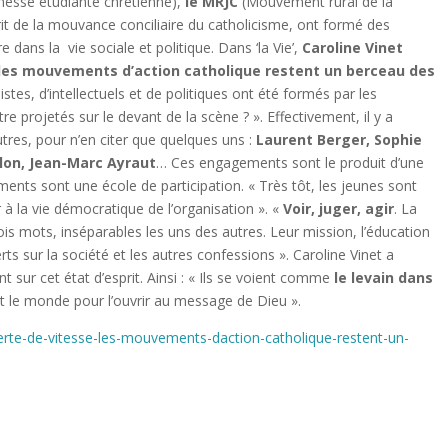
nesse étudiante chrétienne),
le MRJC
(Mouvement rural de la
prit de la mouvance conciliaire du catholicisme, ont formé des
 dans la vie sociale et politique. Dans ‘la Vie’,
Caroline Vinet
 les mouvements d’action catholique restent un berceau des
stes, d’intellectuels et de politiques ont été formés par les
 projetés sur le devant de la scène ? ». Effectivement, il y a
res, pour n’en citer que quelques uns :
Laurent Berger, Sophie
llon, Jean-Marc Ayraut
… Ces engagements sont le produit d’une
ments sont une école de participation. « Très tôt, les jeunes sont
r à la vie démocratique de l’organisation ». «
Voir, juger, agir
. La
is mots, inséparables les uns des autres. Leur mission, l’éducation
s sur la société et les autres confessions ». Caroline Vinet a
sur cet état d’esprit. Ainsi : « Ils se voient comme
le levain dans
ent le monde pour l’ouvrir au message de Dieu ».
-perte-de-vitesse-les-mouvements-daction-catholique-restent-un-