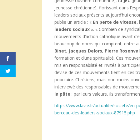
(Jeunesse ouvrière chrétienne),
la JEC
(Jeu
jeunesse chrétienne), florissant dans l’es
leaders sociaux présents aujourd’hui encore
publie un article : «
En perte de vitesse,
leaders
sociaux
». « Combien de syndicali
mouvements d’action catholique avant d’être
beaucoup de noms qui comptent, entre aut
Binet, Jacques Delors, Pierre Rosenva
formation et d’une spiritualité. Ces mouve
mis en responsabilité et invités à participe
devise de ces mouvements tient en ces tro
populaire. Chrétiens, mais non moins ouvert
interviewé des responsables de mouvement 
la pâte
: par leurs valeurs, ils transform
https://www.lavie.fr/actualite/societe/en
berceau-des-leaders-sociaux-87915.php