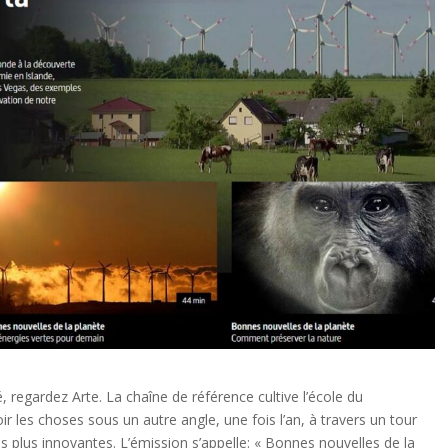
é, regardez Arte. La chaîne de référence cultive l’école du
r les choses sous un autre angle, une fois l’an, à travers un tour
 plus innovantes. L’émission s’appelle: « Bonnes nouvelles de la