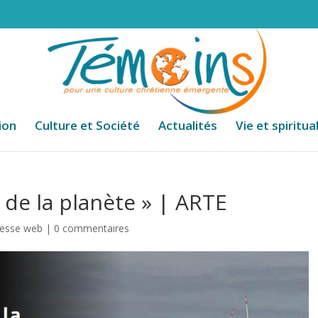
ion
Culture et Société
Actualités
Vie et spiritua
 de la planète » | ARTE
resse web
|
0 commentaires