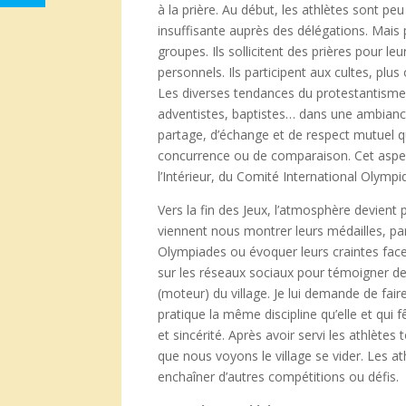
à la prière. Au début, les athlètes sont
insuffisante auprès des délégations. Mais p
groupes. Ils sollicitent des prières pour l
personnels. Ils participent aux cultes, plus
Les diverses tendances du protestantisme 
adventistes, baptistes… dans une ambiance 
partage, d’échange et de respect mutuel q
concurrence ou de comparaison. Cet aspect
l’Intérieur, du Comité International Olympi
Vers la fin des Jeux, l’atmosphère devient 
viennent nous montrer leurs médailles, pa
Olympiades ou évoquer leurs craintes face à
sur les réseaux sociaux pour témoigner de
(moteur) du village. Je lui demande de fa
pratique la même discipline qu’elle et qui
et sincérité. Après avoir servi les athlète
que nous voyons le village se vider. Les at
enchaîner d’autres compétitions ou défis.