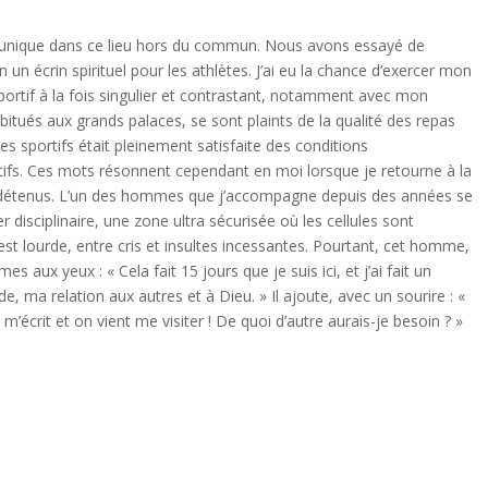
ce unique dans ce lieu hors du commun. Nous avons essayé de
 un écrin spirituel pour les athlètes. J’ai eu la chance d’exercer mon
ortif à la fois singulier et contrastant, notamment avec mon
bitués aux grands palaces, se sont plaints de la qualité des repas
es sportifs était pleinement satisfaite des conditions
tifs. Ces mots résonnent cependant en moi lorsque je retourne à la
s détenus. L’un des hommes que j’accompagne depuis des années se
er disciplinaire, une zone ultra sécurisée où les cellules sont
est lourde, entre cris et insultes incessantes. Pourtant, cet homme,
s aux yeux : « Cela fait 15 jours que je suis ici, et j’ai fait un
de, ma relation aux autres et à Dieu. » Il ajoute, avec un sourire : «
 m’écrit et on vient me visiter ! De quoi d’autre aurais-je besoin ? »