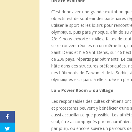
Un été exaltant
C’est donc avec une grande excitation que
objectif est de soutenir des partenaires (é
utiliser le sport et les loisirs pour rencon
olympique, puis paralympique, afin de suiv
28:19 nous exhorte : « Allez, faites de tout
se retrouvent réunies en un même lieu, dan
Saint-Denis et l’île Saint-Denis, sur 46 hec
de 206 pays, répartis par bâtiments. Le cent
hâte dans des structures préfabriquées, n
des bâtiments de Taiwan et de la Serbie,
olympiques est quant à elle située en plein
La « Power Room » du village
Les responsables des cultes chrétiens ont
et protestants peuvent y bénéficier d’une 
aussi accueillante que possible. Les athlèt
seul, être accompagnés par un aumônier, as
par jour), ou encore suivre un parcours de 