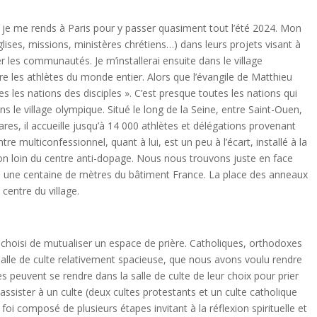
 je me rends à Paris pour y passer quasiment tout l’été 2024. Mon
glises, missions, ministères chrétiens…) dans leurs projets visant à
trer les communautés. Je m’installerai ensuite dans le village
re les athlètes du monde entier. Alors que l’évangile de Matthieu
es les nations des disciples ». C’est presque toutes les nations qui
s le village olympique. Situé le long de la Seine, entre Saint-Ouen,
tares, il accueille jusqu’à 14 000 athlètes et délégations provenant
re multiconfessionnel, quant à lui, est un peu à l’écart, installé à la
on loin du centre anti-dopage. Nous nous trouvons juste en face
 à une centaine de mètres du bâtiment France. La place des anneaux
 centre du village.
 choisi de mutualiser un espace de prière. Catholiques, orthodoxes
salle de culte relativement spacieuse, que nous avons voulu rendre
es peuvent se rendre dans la salle de culte de leur choix pour prier
sister à un culte (deux cultes protestants et un culte catholique
foi composé de plusieurs étapes invitant à la réflexion spirituelle et