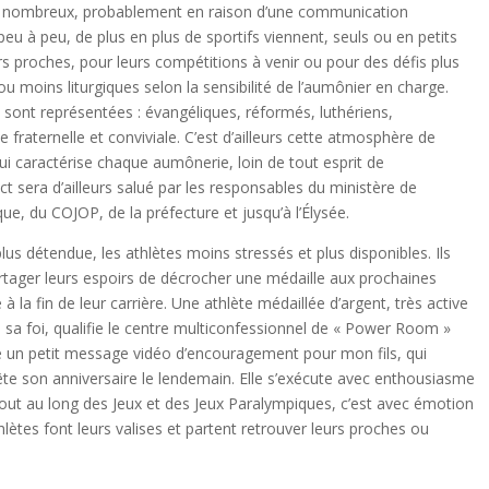
 peu nombreux, probablement en raison d’une communication
eu à peu, de plus en plus de sportifs viennent, seuls ou en petits
eurs proches, pour leurs compétitions à venir ou pour des défis plus
 ou moins liturgiques selon la sensibilité de l’aumônier en charge.
sont représentées : évangéliques, réformés, luthériens,
fraternelle et conviviale. C’est d’ailleurs cette atmosphère de
ui caractérise chaque aumônerie, loin de tout esprit de
 sera d’ailleurs salué par les responsables du ministère de
que, du COJOP, de la préfecture et jusqu’à l’Élysée.
plus détendue, les athlètes moins stressés et plus disponibles. Ils
rtager leurs espoirs de décrocher une médaille aux prochaines
 la fin de leur carrière. Une athlète médaillée d’argent, très active
 sa foi, qualifie le centre multiconfessionnel de « Power Room »
ire un petit message vidéo d’encouragement pour mon fils, qui
 fête son anniversaire le lendemain. Elle s’exécute avec enthousiasme
s tout au long des Jeux et des Jeux Paralympiques, c’est avec émotion
hlètes font leurs valises et partent retrouver leurs proches ou