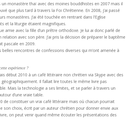
ns un monastère thaï avec des moines bouddhistes en 2007 mais il
vé que plus tard à travers la Foi Chrétienne. En 2008, j’ai passé
eurs monastères. J’ai été touchée en rentrant dans l’Eglise
 et la liturgie étaient magnifiques.
 amie avec la fille d’un prêtre orthodoxe. Je lui ai donc parlé de
n relation avec son père. J’ai pris la décision de préparer le baptême
uit pascale en 2009.
s belles rencontres de confessions diverses qui m’ont amenée à
tte expérience ?
ipais début 2010 à un café littéraire non chrétien via Skype avec des
géographiquement. Il fallait lire toutes le même livre pas
e. Mais la technologie a ses limites, et se parler à travers un
utour d’une vraie table.
010 de constituer un vrai café littéraire mais où chacun pourrait
 de son choix, écrit par un auteur chrétien pour donner envie aux
e livre, on peut venir quand même écouter les présentations des