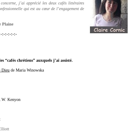
ncerne, j’ai apprécié les deux cafés littéraires
rconfessionnelle qui est au cœur de l’engagement de
e Plaine
:-:-:-:-:-:-
es “cafés chrétiens” auxquels j’ai assisté.
e Dieu
de Maria Winowska
E.W. Kenyon
t
lliott