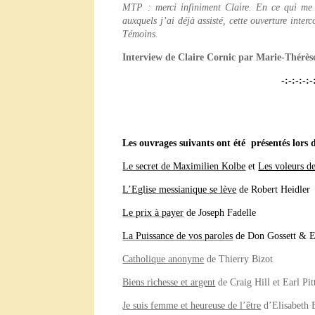
MTP : merci infiniment Claire. En ce qui me co
auxquels j’ai déjà assisté, cette ouverture inte
Témoins.
Interview de Claire Cornic par Marie-Thérès
-:-:-:-:-
Les ouvrages suivants ont été présentés lors d
Le secret de Maximilien Kolbe
et
Les voleurs d
L’Eglise messianique se lève
de Robert Heidler
Le prix à payer
de Joseph Fadelle
La Puissance de vos paroles
de Don Gossett & 
Catholique anonyme
de Thierry Bizot
Biens richesse et argent
de Craig Hill et Earl Pit
Je suis femme et heureuse de l’être
d’Elisabeth E