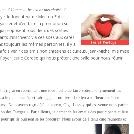
ants ? Comment les avez-vous choisis ?
Joye, le fondateur de Meetup Foi et
ganiser et d’en faire la promotion sur
 qui proposent tous deux des sorties
pants s’inscrivent via ces sites aux cafés
 pas toujours les mêmes personnes, il y a
arfois venir des amis non chrétiens et curieux. Jean-Michel m’a mise
u Foyer Jeune Cordée qui nous prêtent une salle pour nous réunir
?
le thé), j’ai eu récemment une idée : celle de faire voter anonymement les
s a le plus touchés et faire gagner un livre chrétien à « l’heureux élu ».
teurs : Nous avons reçu déjà un auteur, Olga Lossky qui est venue nous parler
on des Cierges ». Par ailleurs, je demande les emails des participants et leur
s pour qu’ils puissent se les procurer. Nous avons déjà tenu cinq réunions et