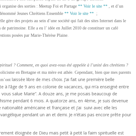
i organise des sorties : Meetup Foi et Partage
** Voir le site **
, et d’un
dénommé Jeunes Chrétiens Ensemble
** Voir le site **
;
le gère des projets au sein d’une société qui fait des sites Internet dans le
 de patrimoine. Elle a eu l’ idée en Juillet 2010 de constituer un café
estions
posées par Marie-Thérèse Plaine.
spirituel ? Comment, en quoi avez-vous été appelée à l’unité des chrétiens ?
holicisme en Bretagne et ma mère est athée. Cependant, bien que mes parents
laissée libre de mes choix. J’ai fait une première belle
s m’ont
te à l’âge de 9 ans en colonie de vacances, qui m’a enseigné entre
“Je vous salue Marie”. A douze ans, je me posais beaucoup de
échisme pendant 6 mois. A quatorze ans, en 4ème, je suis devenue
ationalité américaine et française et j’ai suivi avec elle les
vangélique pendant un an et demi. Je n’étais pas encore prête pour
rement éloignée de Dieu mais petit à petit la faim spirituelle est