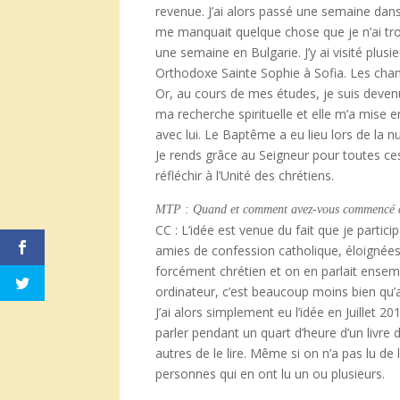
revenue. J’ai alors passé une semaine da
me manquait quelque chose que je n’ai trou
une semaine en Bulgarie. J’y ai visité plusi
Orthodoxe Sainte Sophie à Sofia. Les chants
Or, au cours de mes études, je suis devenue
ma recherche spirituelle et elle m’a mise e
avec lui. Le Baptême a eu lieu lors de la n
Je rends grâce au Seigneur pour toutes ce
réfléchir à l’Unité des chrétiens.
MTP : Quand et comment avez-vous commencé ce
CC : L’idée est venue du fait que je partic
amies de confession catholique, éloignées 
forcément chrétien et on en parlait ensembl
ordinateur, c’est beaucoup moins bien qu’a
J’ai alors simplement eu l’idée en Juillet 2
parler pendant un quart d’heure d’un livre
autres de le lire. Même si on n’a pas lu d
personnes qui en ont lu un ou plusieurs.