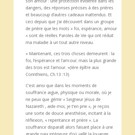
son amour : une protection évidente dans les
dangers, des réponses précises à des prières
et beaucoup d’autres cadeaux inattendus. Et
ceci depuis que j’ai découvert dans un groupe
de prière que les mots « foi, espérance, amour
» sont de réelles Paroles de Vie qui ont réduit
ma maladie à un tout autre niveau.
« Maintenant, ces trois choses demeurent : la
foi, l’espérance et l’am:our; mais la plus grande
des trois est l’amour. »(Ière épître aux
Corinthiens, Ch.13 :13)
C’est ainsi que dans les moments de
souffrance aigue, physique ou morale, où je
ne peux que gémir « Seigneur Jésus de
Nazareth , aide-moi, je t’en prie », je reçois
une sorte de douce anesthésie, incitant à la
réflexion, « repentance et prière ». La
souffrance disparaît alors faisant place à une
grande paix intérieure d’où jaillit la louange.