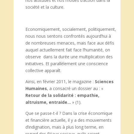
nos attitudes et nos modes d’action dans la
société et la culture.
Economiquement, socialement, politiquement,
nous nous sentons confrontés aujourd’hui à
de nombreuses menaces, mais face aux défis
auquel actuellement fait face l’humanité, on
observe dans la durée une multiplication des
initiatives. Et parallèlement une conscience
collective apparaît.
Ainsi, en février 2011, le magazine :
Sciences
Humaines
, a consacré un dossier au : «
Retour de la solidarité : empathie,
altruisme, entraide…
» (1).
Que se passe-t-il ? Dans la crise économique
et financière actuelle, il y a des mouvements
d’indignation, mais à plus long terme, en
regard des fléaux sociaux, qu’ils soient