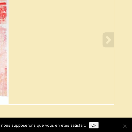
e, nous supposerons que vous en êtes satisfait.
Ok