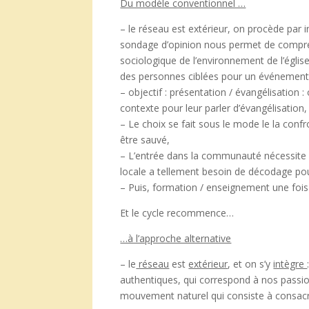
Du modèle conventionnel …
– le réseau est extérieur, on procède par i
sondage d’opinion nous permet de compr
sociologique de l’environnement de l’église,
des personnes ciblées pour un événement p
– objectif : présentation / évangélisation :
contexte pour leur parler d’évangélisation,
– Le choix se fait sous le mode le la confro
être sauvé,
– L’entrée dans la communauté nécessite une
locale a tellement besoin de décodage po
– Puis, formation / enseignement une fois 
Et le cycle recommence…
…à l’approche alternative
– le
réseau
est
extérieur
, et on s’y
intègre
authentiques, qui correspond à nos passi
mouvement naturel qui consiste à consacre