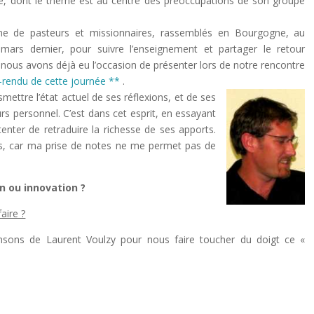
e, dont le thème est au centre des préoccupations de son groupe
ine de pasteurs et missionnaires, rassemblés en Bourgogne, au
ars dernier, pour suivre l’enseignement et partager le retour
 nous avons déjà eu l’occasion de présenter lors de notre rencontre
-rendu de cette journée **
.
smettre l’état actuel de ses réflexions, et de ses
rs personnel. C’est dans cet esprit, en essayant
 tenter de retraduire la richesse de ses apports.
ts, car ma prise de notes ne me permet pas de
on ou innovation ?
aire ?
hansons de Laurent Voulzy pour nous faire toucher du doigt ce «