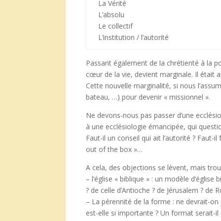
La Vérité
L’absolu
Le collectif
L’institution / l’autorité
Passant également de la chrétienté à la pos
cœur de la vie, devient marginale. Il était a
Cette nouvelle marginalité, si nous l’assum
bateau, …) pour devenir « missionnel ».
Ne devons-nous pas passer d’une ecclésiol
à une ecclésiologie émancipée, qui questio
Faut-il un conseil qui ait l’autorité ? Faut-
out of the box »…
A cela, des objections se lèvent, mais trouv
– l’église « biblique » : un modèle d’église 
? de celle d’Antioche ? de Jérusalem ? de 
– La pérennité de la forme : ne devrait-on p
est-elle si importante ? Un format serait-i