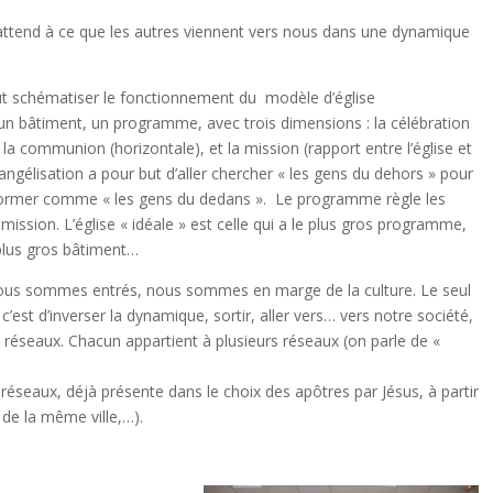
s’attend à ce que les autres viennent vers nous dans une dynamique
eut schématiser le fonctionnement du modèle d’église
, un bâtiment, un programme, avec trois dimensions : la célébration
la communion (horizontale), et la mission (rapport entre l’église et
angélisation a pour but d’aller chercher « les gens du dehors » pour
sformer comme « les gens du dedans ». Le programme règle les
ssion. L’église « idéale » est celle qui a le plus gros programme,
 plus gros bâtiment…
 nous sommes entrés, nous sommes en marge de la culture. Le seul
est d’inverser la dynamique, sortir, aller vers… vers notre société,
réseaux. Chacun appartient à plusieurs réseaux (on parle de «
 réseaux, déjà présente dans le choix des apôtres par Jésus, à partir
 de la même ville,…).