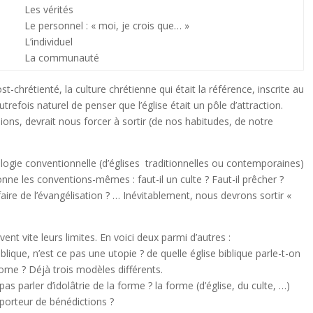
Les vérités
Le personnel : « moi, je crois que… »
L’individuel
La communauté
t-chrétienté, la culture chrétienne qui était la référence, inscrite au
utrefois naturel de penser que l’église était un pôle d’attraction.
ions, devrait nous forcer à sortir (de nos habitudes, de notre
ogie conventionnelle (d’églises traditionnelles ou contemporaines)
nne les conventions-mêmes : faut-il un culte ? Faut-il prêcher ?
il faire de l’évangélisation ? … Inévitablement, nous devrons sortir «
ent vite leurs limites. En voici deux parmi d’autres :
biblique, n’est ce pas une utopie ? de quelle église biblique parle-t-on
Rome ? Déjà trois modèles différents.
as parler d’idolâtrie de la forme ? la forme (d’église, du culte, …)
l porteur de bénédictions ?