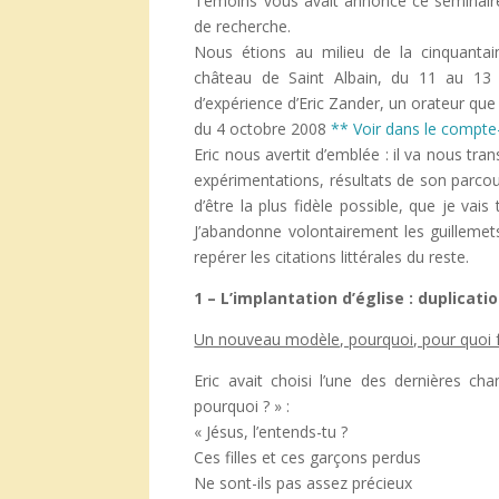
Témoins vous avait annoncé ce séminair
de recherche.
Nous étions au milieu de la cinquanta
château de Saint Albain, du 11 au 13 m
d’expérience d’Eric Zander, un orateur que
du 4 octobre 2008
** Voir dans le compte
Eric nous avertit d’emblée : il va nous tran
expérimentations, résultats de son parcou
d’être la plus fidèle possible, que je vais
J’abandonne volontairement les guilleme
repérer les citations littérales du reste.
1 – L’implantation d’église : duplicati
Un nouveau modèle, pourquoi, pour quoi f
Eric avait choisi l’une des dernières c
pourquoi ? » :
« Jésus, l’entends-tu ?
Ces filles et ces garçons perdus
Ne sont-ils pas assez précieux