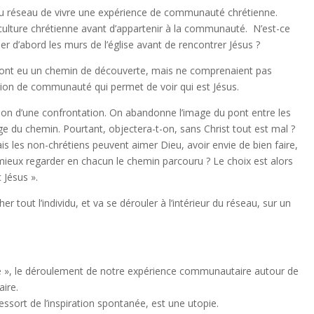
u réseau de vivre une expérience de communauté chrétienne.
a culture chrétienne avant d’appartenir à la communauté. N’est-ce
r d’abord les murs de l’église avant de rencontrer Jésus ?
es ont eu un chemin de découverte, mais ne comprenaient pas
lation de communauté qui permet de voir qui est Jésus.
on d’une confrontation. On abandonne l’image du pont entre les
age du chemin. Pourtant, objectera-t-on, sans Christ tout est mal ?
is les non-chrétiens peuvent aimer Dieu, avoir envie de bien faire,
 mieux regarder en chacun le chemin parcouru ? Le choix est alors
 Jésus ».
er tout l’individu, et va se dérouler à l’intérieur du réseau, sur un
e », le déroulement de notre expérience communautaire autour de
ire.
 ressort de l’inspiration spontanée, est une utopie.