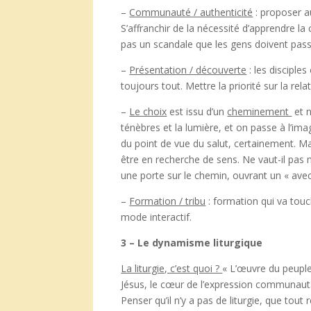
–
Communauté / authenticité
: proposer a
S’affranchir de la nécessité d’apprendre l
pas un scandale que les gens doivent passe
–
Présentation / découverte
: les discipl
toujours tout. Mettre la priorité sur la re
–
Le choix
est issu d’un
cheminement
et n
ténèbres et la lumière, et on passe à l’im
du point de vue du salut, certainement. Ma
être en recherche de sens. Ne vaut-il pas
une porte sur le chemin, ouvrant un « avec
–
Formation / tribu
: formation qui va touch
mode interactif.
3 – Le dynamisme liturgique
La liturgie, c’est quoi ?
« L’œuvre du peupl
Jésus, le cœur de l’expression communauta
Penser qu’il n’y a pas de liturgie, que tout