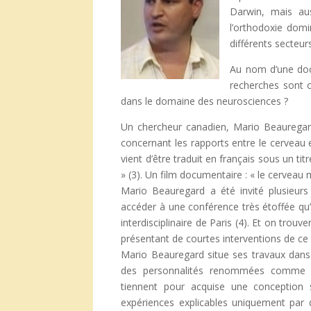
Darwin, mais aus
l’orthodoxie domi
différents secteur
Au nom d’une doct
recherches sont c
dans le domaine des neurosciences ?
Un chercheur canadien, Mario Beauregar
concernant les rapports entre le cerveau et 
vient d’être traduit en français sous un t
» (3). Un film documentaire : « le cerveau 
Mario Beauregard a été invité plusieur
accéder à une conférence très étoffée qu’i
interdisciplinaire de Paris (4). Et on trou
présentant de courtes interventions de ce 
Mario Beauregard situe ses travaux dans
des personnalités renommées comme F
tiennent pour acquise une conception s
expériences explicables uniquement par d