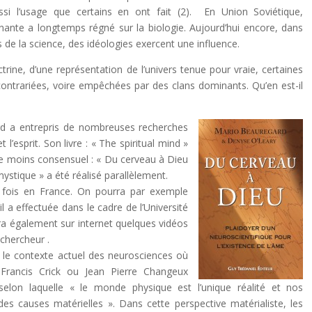
si l’usage que certains en ont fait (2). En Union Soviétique,
nante a longtemps régné sur la biologie. Aujourd’hui encore, dans
s de la science, des idéologies exercent une influence.
rine, d’une représentation de l’univers tenue pour vraie, certaines
ontrariées, voire empêchées par des clans dominants. Qu’en est-il
d a entrepris de nombreuses recherches
l’esprit. Son livre : « The spiritual mind »
itre moins consensuel : « Du cerveau à Dieu
mystique » a été réalisé parallèlement.
s fois en France. On pourra par exemple
l a effectuée dans le cadre de l’Université
vera également sur internet quelques vidéos
chercheur .
 le contexte actuel des neurosciences où
rancis Crick ou Jean Pierre Changeux
elon laquelle « le monde physique est l’unique réalité et nos
es causes matérielles ». Dans cette perspective matérialiste, les