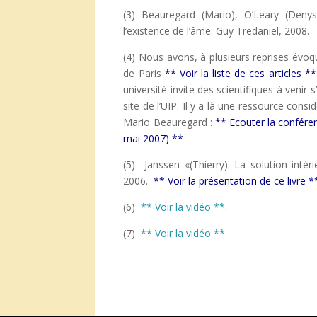
(3) Beauregard (Mario), O’Leary (Denys
l’existence de l’âme. Guy Tredaniel, 2008.
(4) Nous avons, à plusieurs reprises évoqué s
de Paris
** Voir la liste de ces articles **
université invite des scientifiques à venir
site de l’UIP. Il y a là une ressource cons
Mario Beauregard :
** Ecouter la conféren
mai 2007) **
(5) Janssen «(Thierry). La solution intér
2006.
** Voir la présentation de ce livre *
(6)
** Voir la vidéo **
.
(7)
** Voir la vidéo **
.