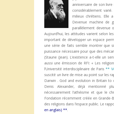
anniversaire de son livre
considérablement varié.
milieux chrétiens. Elle
Devenue machine de gue
parallèlement devenue ob
Aujourd’hui, les attitudes varient selon le
important de développer un espace perme
une série de faits semble montrer que si l
puissance nécessaire pour que des mécani
(Staune (Jean). L’existence a-t-elle un s
aussi une émission de RFI: « Les religi
l’Université interdisciplinaire de Paris
** Vo
suscité un livre de mise au point sur les r
Darwin . God and evolution in Britain to 
Denis Alexander, déjà mentionné plu
nécessairement l’athéisme et que le chri
Fondation récemment créée en Grande-B
des religions dans l’espace public. Le rapp
en anglais) **
.