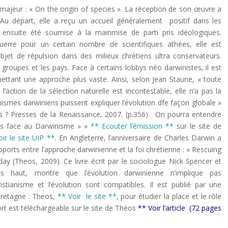
 majeur : « On the origin of species ». La réception de son œuvre a
 Au départ, elle a reçu un accueil généralement positif dans les
 a ensuite été soumise à la mainmise de parti pris idéologiques.
rre pour un certain nombre de scientifiques athées, elle est
jet de répulsion dans des milieux chrétiens ultra conservateurs.
s groupes et les pays. Face à certains lobbys néo darwinistes, il est
ttant une approche plus vaste. Ainsi, selon Jean Staune, « toute
’action de la sélection naturelle est incontestable, elle n’a pas la
smes darwiniens puissent expliquer l’évolution dfe façon globale »
ens ? Presses de la Renaissance, 2007. (p.356). On pourra entendre
ons face au Darwinisme » »
** Ecouter l’émission **
sur le site de
ir le site UIP **
. En Angleterre, l’anniversaire de Charles Darwin a
apports entre l’approche darwinienne et la foi chrétienne : « Rescuing
day (Theos, 2009). Ce livre écrit par le sociologue Nick Spencer et
s haut, montre que l’évolution darwinienne n’implique pas
stianisme et l’évolution sont compatibles. Il est publié par une
retagne : Theos,
** Voir le site **
, pour étudier la place et le rôle
ort est téléchargeable sur le site de Théos
** Voir l’article (72 pages