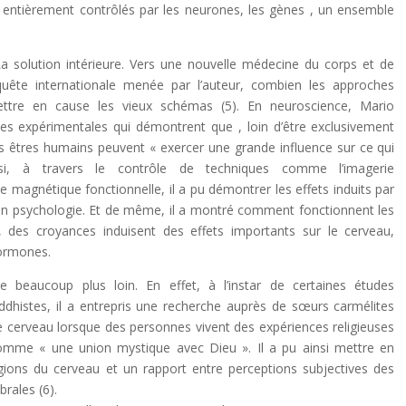
entièrement contrôlés par les neurones, les gènes , un ensemble
 La solution intérieure. Vers une nouvelle médecine du corps et de
nquête internationale menée par l’auteur, combien les approches
tre en cause les vieux schémas (5). En neuroscience, Mario
s expérimentales qui démontrent que , loin d’être exclusivement
es êtres humains peuvent « exercer une grande influence sur ce qui
i, à travers le contrôle de techniques comme l’imagerie
 magnétique fonctionnelle, il a pu démontrer les effets induits par
en psychologie. Et de même, il a montré comment fonctionnent les
, des croyances induisent des effets importants sur le cerveau,
ormones.
beaucoup plus loin. En effet, à l’instar de certaines études
dhistes, il a entrepris une recherche auprès de sœurs carmélites
e cerveau lorsque des personnes vivent des expériences religieuses
comme « une union mystique avec Dieu ». Il a pu ainsi mettre en
régions du cerveau et un rapport entre perceptions subjectives des
rales (6).