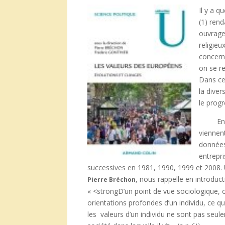
Il y a q
(1) rend
ouvrage
religie
concern
on se r
Dans ce
la dive
le progr
En effe
viennent
données
entrepr
successives en 1981, 1990, 1999 et 2008.
, nous rappelle en introducti
Pierre Bréchon
« <strongD’un point de vue sociologique, 
orientations profondes d’un individu, ce qu’
les valeurs d’un individu ne sont pas seule