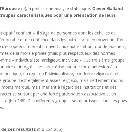
 l’Europe
» (5), à partir d’une analyse statistique,
Olivier Galland
groupes caractéristiques pour une orientation de leurs
icipatif confiant ». Il s’agit de personnes dont les échelles de
a démocratie et de confiance dans les autres sont en moyenne d’un
upe d’européens tolérants, ouverts aux autres et au monde extérieur,
 normes de la morale privée (mais plus respectueux des normes
é « individualiste, areligieux, incivique »… Le troisième groupe
oritaire et intégré. Il se caractérise par une forte adhésion à la
 politique, un rejet de l’individualisme, une forte religiosité, et
 Le groupe 4 est également assez religieux, mais nettement moins
u moins marqué, mais méfiant à l’égard des institutions et des
actérise surtout par une forte participation associative et un
s ». (b p 248). Ces différents groupes se répartissent dans les pays
es.
 de ces résultats
(b p 254-255) :