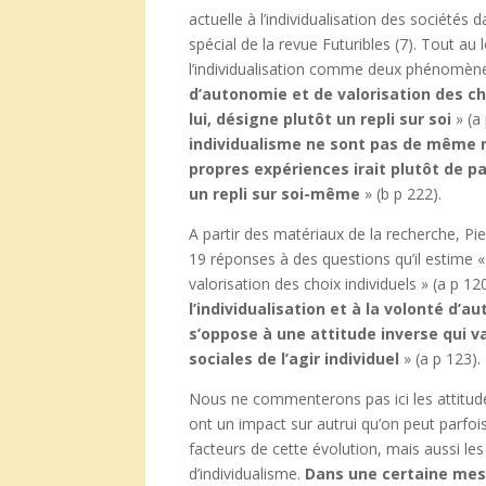
actuelle à l’individualisation des sociétés 
spécial de la revue Futuribles (7). Tout au 
l’individualisation comme deux phénomène
d’autonomie et de valorisation des cho
lui, désigne plutôt un repli sur soi
» (a
individualisme ne sont pas de même n
propres expériences irait plutôt de p
un repli sur soi-même
» (b p 222).
A partir des matériaux de la recherche, Pier
19 réponses à des questions qu’il estime «
valorisation des choix individuels » (a p 12
l’individualisation et à la volonté d
s’oppose à une attitude inverse qui val
sociales de l’agir individuel
» (a p 123).
Nous ne commenterons pas ici les attitude
ont un impact sur autrui qu’on peut parfoi
facteurs de cette évolution, mais aussi les
d’individualisme.
Dans une certaine mesu