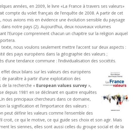
uelques années, en 2009, le livre «La France à travers ses valeurs»
ait compte du volet français de l’enquête de 2008. A partir de cet
, nous avions mis en évidence une évolution sensible du paysage
ux dans notre pays (2). Aujourd’hui, deux nouveaux volumes
ant l’Europe comprennent chacun un chapitre sur la religion auquel
eportera.
 texte, nous voulons seulement mettre l’accent sur deux aspects :
rsité des pays européens dans la géographie des valeurs ;
ès d’une tendance commune : l’individualisation des sociétés.
t deux bilans sur les valeurs des européens
 de paraître à partir d’une exploitation des
 de la recherche «
European values survey
»,
ise depuis 1981 en se déclinant en quatre enquêtes
 Un des principaux chercheurs dans ce domaine,
on la signification et l’importance des valeurs :
on peut définir les valeurs comme l’ensemble des
il croit, ce qui le motive, ce qui guide ses choix et son agir. Mais
ment les siennes, elles sont aussi celles du groupe social et de la