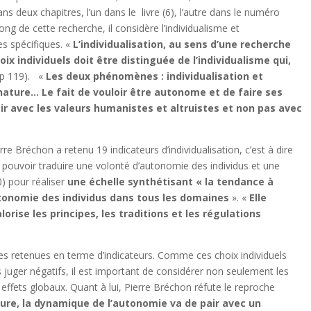
dans deux chapitres, l’un dans le livre (6), l’autre dans le numéro
long de cette recherche, il considère l’individualisme et
s spécifiques. «
L’individualisation, au sens d’une recherche
ix individuels doit être distinguée de l’individualisme qui,
 p 119). «
Les deux phénomènes : individualisation et
ature… Le fait de vouloir être autonome et de faire ses
air avec les valeurs humanistes et altruistes et non pas avec
re Bréchon a retenu 19 indicateurs d’individualisation, c’est à dire
 pouvoir traduire une volonté d’autonomie des individus et une
0) pour réaliser
une échelle synthétisant « la tendance à
’autonomie des individus dans tous les domaines
». «
Elle
orise les principes, les traditions et les régulations
s retenues en terme d’indicateurs. Comme ces choix individuels
s juger négatifs, il est important de considérer non seulement les
 effets globaux. Quant à lui, Pierre Bréchon réfute le reproche
re, la dynamique de l’autonomie va de pair avec un