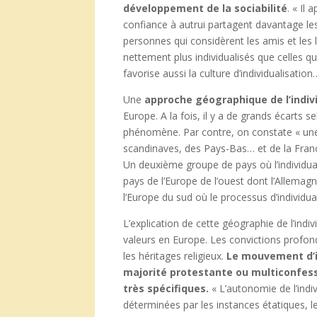
développement de la sociabilité
. « Il
confiance à autrui partagent davantage les 
personnes qui considèrent les amis et les
nettement plus individualisés que celles qu
favorise aussi la culture d’individualisatio
Une
approche géographique de l’indiv
Europe. A la fois, il y a de grands écarts 
phénomène. Par contre, on constate « une 
scandinaves, des Pays-Bas… et de la Franc
Un deuxième groupe de pays où l’individua
pays de l’Europe de l’ouest dont l’Allemag
l’Europe du sud où le processus d’individua
L’explication de cette géographie de l’indiv
valeurs en Europe. Les convictions profond
les héritages religieux.
Le mouvement d’in
majorité protestante ou multiconfes
très spécifiques.
« L’autonomie de l’indiv
déterminées par les instances étatiques, le