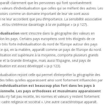
 apparaît clairement que les personnes qui font spontanément
valeurs d’individualisation que celles qui se méfient des autres. Les
 loisirs comme un domaine important de leur vie sont aussi
i ne leur accordent que peu d’importance. La sensibilité associative
n… et/ou s’intéresse davantage à la vie publique » (a p 127).
idualisation
vient s’inscrire dans la géographie des valeurs en
selon les pays. Certains pays européens sont très éloignés de ce
très forte individualisation du nord de l’Europe autour des pays
e qui, en la matière, apparaît comme un pays de l’Europe du nord.
lisation est supérieure à la moyenne, comporte plusieurs grands
ne et la Grande-Bretagne, mais aussi l’Espagne, seul pays de
lisation est assez développé » (a p 123).
idualisation rejoint celle qui permet d’interpréter la géographie des
es telles qu’elles apparaissent ainsi sont fortement influencées par
dividualisation est beaucoup plus fort dans les pays à
sionnelle. Les pays orthodoxes et musulmans apparaissent
idu n’y fait pas recette, les normes et valeurs y restent fortement
 cadre religieux et sociétal ». Une autre caractéristique apparaît.