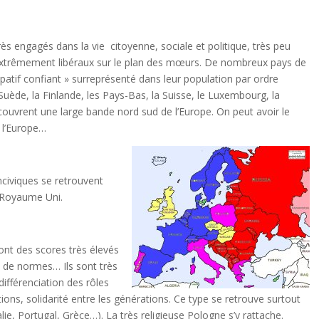
s engagés dans la vie citoyenne, sociale et politique, très peu
et extrêmement libéraux sur le plan des mœurs. De nombreux pays de
ipatif confiant » surreprésenté dans leur population par ordre
Suède, la Finlande, les Pays-Bas, la Suisse, le Luxembourg, la
couvrent une large bande nord sud de l’Europe. On peut avoir le
 l’Europe…
inciviques se retrouvent
u Royaume Uni.
ont des scores très élevés
t de normes… Ils sont très
différenciation des rôles
tions, solidarité entre les générations. Ce type se retrouve surtout
lie, Portugal, Grèce…). La très religieuse Pologne s’y rattache.