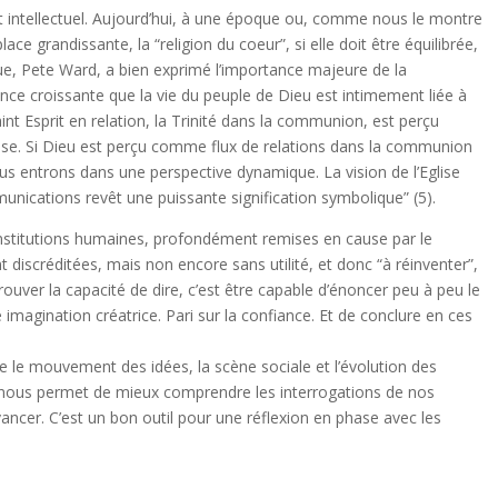
t intellectuel. Aujourd’hui, à une époque ou, comme nous le montre
ace grandissante, la “religion du coeur”, si elle doit être équilibrée,
que, Pete Ward, a bien exprimé l’importance majeure de la
ience croissante que la vie du peuple de Dieu est intimement liée à
int Esprit en relation, la Trinité dans la communion, est perçu
glise. Si Dieu est perçu comme flux de relations dans la communion
nous entrons dans une perspective dynamique. La vision de l’Eglise
ications revêt une puissante signification symbolique” (5).
es institutions humaines, profondément remises en cause par le
 discréditées, mais non encore sans utilité, et donc “à réinventer”,
trouver la capacité de dire, c’est être capable d’énoncer peu à peu le
imagination créatrice. Pari sur la confiance. Et de conclure en ces
re le mouvement des idées, la scène sociale et l’évolution des
i nous permet de mieux comprendre les interrogations de nos
ancer. C’est un bon outil pour une réflexion en phase avec les