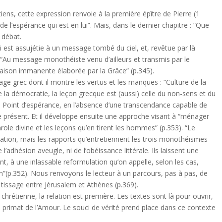
tiens, cette expression renvoie à la première épître de Pierre (1
e l’espérance qui est en lui”. Mais, dans le dernier chapitre : “Que
n débat.
 foi est assujétie à un message tombé du ciel, et, revêtue par là
 “Au message monothéiste venu d’ailleurs et transmis par le
raison immanente élaborée par la Grâce” (p.345).
tage grec dont il montre les vertus et les manques : “Culture de la
 la démocratie, la leçon grecque est (aussi) celle du non-sens et du
). Point d’espérance, en l’absence d’une transcendance capable de
résent. Et il développe ensuite une approche visant à “ménager
role divine et les leçons qu’en tirent les hommes” (p.353). “Le
tion, mais les rapports qu’entretiennent les trois monothéismes
l’adhésion aveugle, ni de l’obéissance littérale. Ils laissent une
, à une inlassable reformulation qu’on appelle, selon les cas,
n”(p.352). Nous renvoyons le lecteur à un parcours, pas à pas, de
 tissage entre Jérusalem et Athènes (p.369).
 chrétienne, la relation est première. Les textes sont là pour ouvrir,
 le primat de l’Amour. Le souci de vérité prend place dans ce contexte