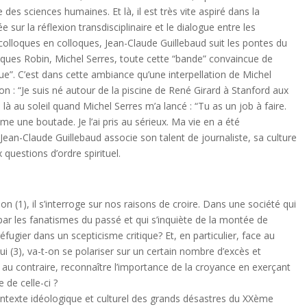
des sciences humaines. Et là, il est très vite aspiré dans la
ur la réflexion transdisciplinaire et le dialogue entre les
de colloques en colloques, Jean-Claude Guillebaud suit les pontes du
cques Robin, Michel Serres, toute cette “bande” convaincue de
e”. C’est dans cette ambiance qu’une interpellation de Michel
ion : “Je suis né autour de la piscine de René Girard à Stanford aux
s là au soleil quand Michel Serres m’a lancé : “Tu as un job à faire.
mme une boutade. Je l’ai pris au sérieux. Ma vie en a été
 Jean-Claude Guillebaud associe son talent de journaliste, sa culture
questions d’ordre spirituel.
on (1), il s’interroge sur nos raisons de croire. Dans une société qui
r les fanatismes du passé et qui s’inquiète de la montée de
réfugier dans un scepticisme critique? Et, en particulier, face au
hui (3), va-t-on se polariser sur un certain nombre d’excès et
, au contraire, reconnaître l’importance de la croyance en exerçant
de celle-ci ?
ontexte idéologique et culturel des grands désastres du XXème