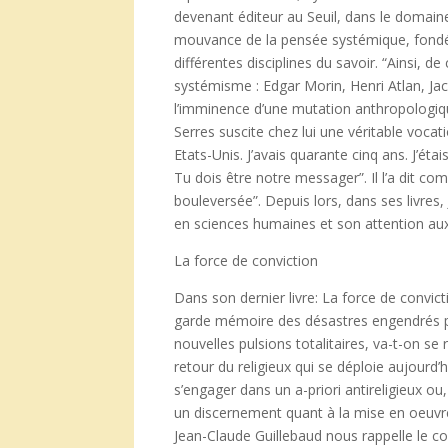
devenant éditeur au Seuil, dans le domaine 
mouvance de la pensée systémique, fondée s
différentes disciplines du savoir. “Ainsi, 
systémisme : Edgar Morin, Henri Atlan, Ja
l’imminence d’une mutation anthropologiqu
Serres suscite chez lui une véritable vocat
Etats-Unis. J’avais quarante cinq ans. J’étai
Tu dois être notre messager”. Il l’a dit co
bouleversée”. Depuis lors, dans ses livres,
en sciences humaines et son attention aux 
La force de conviction
Dans son dernier livre: La force de convicti
garde mémoire des désastres engendrés pa
nouvelles pulsions totalitaires, va-t-on se 
retour du religieux qui se déploie aujourd’
s’engager dans un a-priori antireligieux ou
un discernement quant à la mise en oeuvre 
Jean-Claude Guillebaud nous rappelle le c