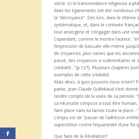
siècle. Ici la transcendance religieuse a p
Mais les égarements ont été nombreux chez
la “décroyance”. Dès lors, dans le XXème siè
systématique, et, dans le contexte françai
tour anxiogène et s’engager dans une voie 
Cependant, comme le montre l’auteur, “en
l’impression de basculer elle-même jusqu’
de croyances, plus naïves que les ancienne
passé, des croyances si rudimentaires et si
crédulité…”(p.127). Plusieurs chapitres por
exemples de cette crédulité.
Mais alors, à quoi pouvons-nous croire? Po
partie, Jean-Claude Guillebaud s’est donné 
rendre compte de la visée de sa pensée: “Il
sa nécessité s’impose à tout être humain, al
faire place sans lui laisser toute la place…”
L’enjeu est de “passer de l’adhésion irréflé
superstition contre l’équanimité d’une foi 
Que faire de la Révélation?