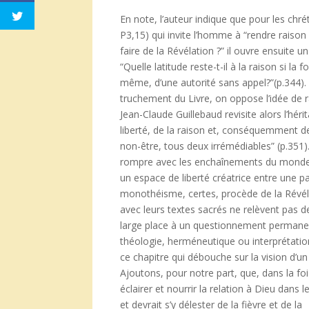
En note, l’auteur indique que pour les chré
P3,15) qui invite l’homme à “rendre raison d
faire de la Révélation ?” il ouvre ensuite u
“Quelle latitude reste-t-il à la raison si la
même, d’une autorité sans appel?”(p.344).
truchement du Livre, on oppose l’idée de 
Jean-Claude Guillebaud revisite alors l’héri
liberté, de la raison et, conséquemment de
non-être, tous deux irrémédiables” (p.351
rompre avec les enchaînements du monde p
un espace de liberté créatrice entre une pa
monothéisme, certes, procède de la Révéla
avec leurs textes sacrés ne relèvent pas de 
large place à un questionnement permanent
théologie, herméneutique ou interprétatio
ce chapitre qui débouche sur la vision d’un
Ajoutons, pour notre part, que, dans la foi
éclairer et nourrir la relation à Dieu dans
et devrait s’y délester de la fièvre et de la