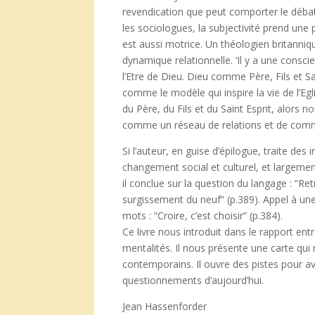
revendication que peut comporter le déba
les sociologues, la subjectivité prend une pl
est aussi motrice. Un théologien britanni
dynamique relationnelle. ‘Il y a une consc
l’Etre de Dieu. Dieu comme Père, Fils et Sa
comme le modèle qui inspire la vie de l’E
du Père, du Fils et du Saint Esprit, alors 
comme un réseau de relations et de commun
Si l’auteur, en guise d’épilogue, traite d
changement social et culturel, et largement
il conclue sur la question du langage : “Re
surgissement du neuf” (p.389). Appel à une 
mots : “Croire, c’est choisir” (p.384).
Ce livre nous introduit dans le rapport ent
mentalités. Il nous présente une carte qu
contemporains. Il ouvre des pistes pour av
questionnements d’aujourd’hui.
Jean Hassenforder