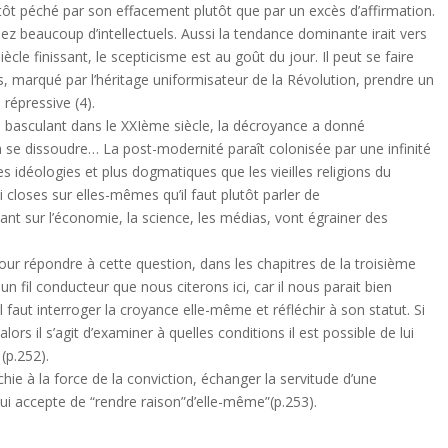
lutôt péché par son effacement plutôt que par un excès d’affirmation.
 beaucoup d’intellectuels. Aussi la tendance dominante irait vers
cle finissant, le scepticisme est au goût du jour. Il peut se faire
s, marqué par l’héritage uniformisateur de la Révolution, prendre un
répressive (4).
 basculant dans le XXIème siècle, la décroyance a donné
à se dissoudre… La post-modernité paraît colonisée par une infinité
s idéologies et plus dogmatiques que les vieilles religions du
 closes sur elles-mêmes qu’il faut plutôt parler de
tant sur l’économie, la science, les médias, vont égrainer des
ur répondre à cette question, dans les chapitres de la troisième
un fil conducteur que nous citerons ici, car il nous parait bien
 faut interroger la croyance elle-même et réfléchir à son statut. Si
ors il s’agit d’examiner à quelles conditions il est possible de lui
 (p.252).
chie à la force de la conviction, échanger la servitude d’une
qui accepte de “rendre raison”d’elle-même”(p.253).