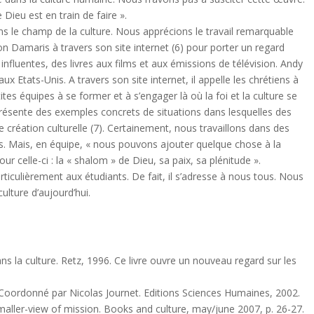
ieu est en train de faire ».
ans le champ de la culture. Nous apprécions le travail remarquable
on Damaris à travers son site internet (6) pour porter un regard
 influentes, des livres aux films et aux émissions de télévision. Andy
 aux Etats-Unis. A travers son site internet, il appelle les chrétiens à
tites équipes à se former et à s’engager là où la foi et la culture se
présente des exemples concrets de situations dans lesquelles des
création culturelle (7). Certainement, nous travaillons dans des
tes. Mais, en équipe, « nous pouvons ajouter quelque chose à la
our celle-ci : la « shalom » de Dieu, sa paix, sa plénitude ».
rticulièrement aux étudiants. De fait, il s’adresse à nous tous. Nous
culture d’aujourd’hui.
ns la culture. Retz, 1996. Ce livre ouvre un nouveau regard sur les
er. Coordonné par Nicolas Journet. Editions Sciences Humaines, 2002.
smaller-view of mission. Books and culture, may/june 2007, p. 26-27.