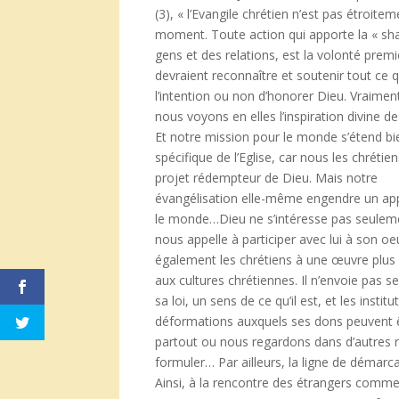
(3), « l’Evangile chrétien n’est pas étroite
moment. Toute action qui apporte la « sha
gens et des relations, est la volonté prem
devraient reconnaître et soutenir tout ce q
l’intention ou non d’honorer Dieu. Vraime
nous voyons en elles l’inspiration divine de
Et notre mission pour le monde s’étend bien 
spécifique de l’Eglise, car nous les chrét
projet rédempteur de Dieu. Mais notre
évangélisation elle-même engendre un app
le monde…Dieu ne s’intéresse pas seulement
nous appelle à participer avec lui à son o
également les chrétiens à une œuvre plus s
aux cultures chrétiennes. Il n’envoie pas se
sa loi, un sens de ce qu’il est, et les insti
déformations auxquels ses dons peuvent êtr
partout ou nous regardons dans d’autres rel
formuler… Par ailleurs, la ligne de démarca
Ainsi, à la rencontre des étrangers comme