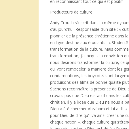
en reconnaissant tout ce qui est positif.
Producteurs de culture
Andy Crouch s’inscrit dans la même dynamiqu
d’aujourd’hui. Responsable d’un site : « cu
pionnier de la présence chrétienne dans 
en ligne destiné aux étudiants : « StudentSou
transformation de la culture. Mais comment
transformation, j’ai acquis la conviction q
nous désirons transformer la culture, ce q
qui vont remodeler la manière dont les g
condamnations, les boycotts sont largemen
produisons des films de bonne qualité plut
Sachons reconnaître la présence de Dieu dé
croyais pas que Dieu est actif dans les c
chrétien, il y a l’idée que Dieu ne nous a
Dieu a été chercher Abraham et lui a dit « 
pour Dieu de dire qu’il va ainsi créer une cu
chaque nation », chaque culture qui s’éten
Je perçois ainsi que Dieu est déjà à l’œuv