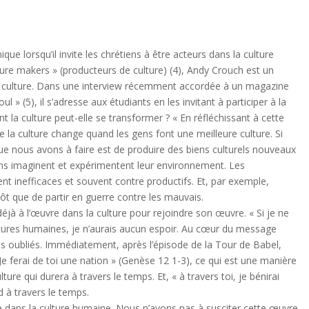
e lorsqu’il invite les chrétiens à être acteurs dans la culture
lture makers » (producteurs de culture) (4), Andy Crouch est un
la culture. Dans une interview récemment accordée à un magazine
l » (5), il s’adresse aux étudiants en les invitant à participer à la
 la culture peut-elle se transformer ? « En réfléchissant à cette
ue la culture change quand les gens font une meilleure culture. Si
ue nous avons à faire est de produire des biens culturels nouveaux
ens imaginent et expérimentent leur environnement. Les
t inefficaces et souvent contre productifs. Et, par exemple,
ôt que de partir en guerre contre les mauvais.
jà à l’œuvre dans la culture pour rejoindre son œuvre. « Si je ne
ultures humaines, je n’aurais aucun espoir. Au cœur du message
 pas oubliés. Immédiatement, après l’épisode de la Tour de Babel,
Je ferai de toi une nation » (Genèse 12 1-3), ce qui est une manière
lture qui durera à travers le temps. Et, « à travers toi, je bénirai
d à travers le temps.
re dans la culture humaine. Nous n’avons pas à susciter cette œuvre.