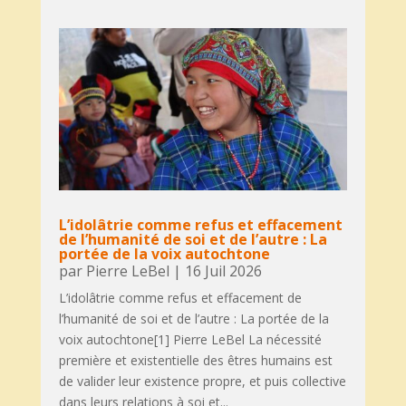
L’idolâtrie comme refus et effacement
de l’humanité de soi et de l’autre : La
portée de la voix autochtone
par
Pierre LeBel
|
16 Juil 2026
L’idolâtrie comme refus et effacement de
l’humanité de soi et de l’autre : La portée de la
voix autochtone[1] Pierre LeBel La nécessité
première et existentielle des êtres humains est
de valider leur existence propre, et puis collective
dans leurs relations à soi et...
lire plus