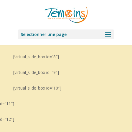
Sélectionner une page
[virtual_slide_box id=”8″]
[virtual_slide_box id=”9″]
[virtual_slide_box id=”10″]
id=”11″]
id=”12″]