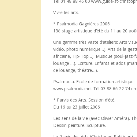
Tél 01 48 88 46 00 www.guide-st-christoph
Vivre les arts.
* Psalmodia Gagnières 2006
13è stage artistique d’été du 11 au 20 ao
Une gamme très vaste d’ateliers: Arts visuel
vidéo, photo numérique…). Arts de la gestu
africaine, Hip-Hop…). Musique (soul-jazz
louange …). Ecriture. Enfants et ados (mar
de louange, théatre…).
Psalmodia. Ecole de formation artistique
www.psalmodia.net Tél 03 88 66 22 74 e
* Parvis des Arts. Session d’été.
Du 16 au 23 juillet 2006
Les sens de la vie (avec Olivier Arnéra). T
Dessin-peinture. Sculpture.
Le Parvis des Arts (Christophe Petitjean).