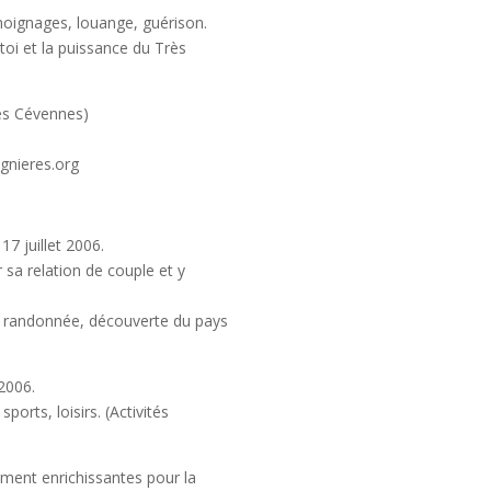
moignages, louange, guérison.
 toi et la puissance du Très
es Cévennes)
gnieres.org
17 juillet 2006.
r sa relation de couple et y
e, randonnée, découverte du pays
2006.
ports, loisirs. (Activités
ement enrichissantes pour la