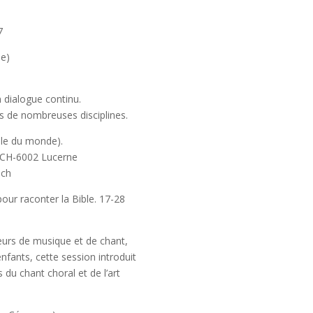
7
se)
 dialogue continu.
s de nombreuses disciplines.
elle du monde).
) CH-6002 Lucerne
.ch
our raconter la Bible. 17-28
eurs de musique et de chant,
fants, cette session introduit
 du chant choral et de l’art