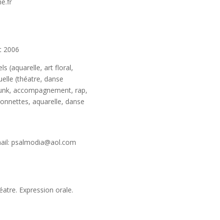
e.fr
ût 2006
s (aquarelle, art floral,
elle (théatre, danse
-funk, accompagnement, rap,
ionnettes, aquarelle, danse
mail: psalmodia@aol.com
héatre. Expression orale.