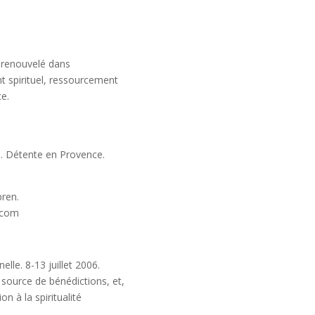
re renouvelé dans
t spirituel, ressourcement
ce.
el. Détente en Provence.
bren.
.com
lle. 8-13 juillet 2006.
 source de bénédictions, et,
n à la spiritualité