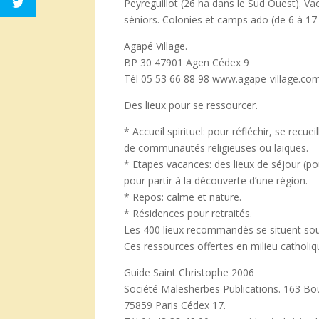
Peyreguillot (26 ha dans le Sud Ouest). V
séniors. Colonies et camps ado (de 6 à 17 
Agapé Village.
BP 30 47901 Agen Cédex 9
Tél 05 53 66 88 98 www.agape-village.co
Des lieux pour se ressourcer.
* Accueil spirituel: pour réfléchir, se recuei
de communautés religieuses ou laiques.
* Etapes vacances: des lieux de séjour (po
pour partir à la découverte d’une région.
* Repos: calme et nature.
* Résidences pour retraités.
Les 400 lieux recommandés se situent sou
Ces ressources offertes en milieu catholi
Guide Saint Christophe 2006
Société Malesherbes Publications. 163 B
75859 Paris Cédex 17.