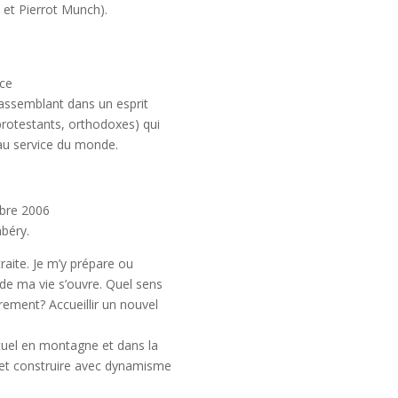
e et Pierrot Munch).
nce
 rassemblant dans un esprit
protestants, orthodoxes) qui
e au service du monde.
obre 2006
mbéry.
traite. Je m’y prépare ou
 de ma vie s’ouvre. Quel sens
rement? Accueillir un nouvel
tuel en montagne et dans la
 et construire avec dynamisme