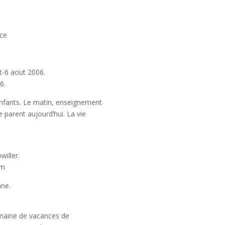
nce
t-6 aout 2006.
6.
enfants. Le matin, enseignement
 parent aujourd’hui. La vie
iller.
om
nne.
omaine de vacances de