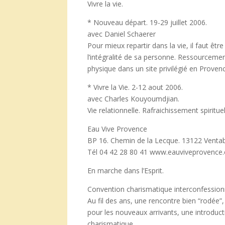
Vivre la vie.
* Nouveau départ. 19-29 juillet 2006.
avec Daniel Schaerer
Pour mieux repartir dans la vie, il faut êt
l’intégralité de sa personne. Ressourcemen
physique dans un site privilégié en Proven
* Vivre la Vie. 2-12 aout 2006.
avec Charles Kouyoumdjian.
Vie relationnelle. Rafraichissement spiritu
Eau Vive Provence
BP 16. Chemin de la Lecque. 13122 Venta
Tél 04 42 28 80 41 www.eauviveprovence
En marche dans l’Esprit.
Convention charismatique interconfessionne
Au fil des ans, une rencontre bien “rodée”,
pour les nouveaux arrivants, une introductio
charismatique.