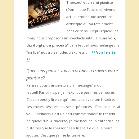
Théozed) et un ami pianiste
(Dominique Fauchard) vivons
actuellement une aventure
artistique qui va totalement
dans ce sens. Depuis quelques
mois, nous proposons un spectacle intitulé
“une voix,
dix doigts, un pinceau”
dans lequel nous mélangeons
“en live” nos trois modes d’expression.
** Voir le site
**
Quel sens pensez-vous exprimer à travers votre
peinture?
Pensez-vous transmettre un message? Si oui,
lequel? Par principe, je n’explique pas mes peintures.
Chacun peut y lire ce qu’il souhaite avec son histoire,
ses envies, ses besoins, ses espérances… Dire ce que j’ai
voulu peindre, c’est un peu comme “voler” le ressenti
de quelqu’un. A l’inverse, j’aime beaucoup entendre les
histoires que les personnes y lisent. Ce que je peux
ajouter, c’est que j’aime la lumière.